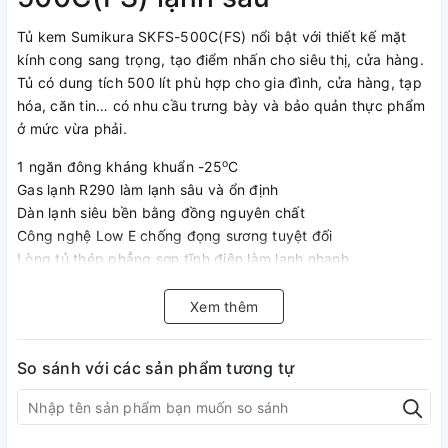
Tủ kem Sumikura SKFS-500C(FS) nổi bật với thiết kế mặt
kính cong sang trọng, tạo điểm nhấn cho siêu thị, cửa hàng.
Tủ có dung tích 500 lít phù hợp cho gia đình, cửa hàng, tạp
hóa, căn tin… có nhu cầu trưng bày và bảo quản thực phẩm
ở mức vừa phải.
o
1 ngăn đông kháng khuẩn -25
C
Gas lạnh R290 làm lạnh sâu và ổn định
Dàn lạnh siêu bền bằng đồng nguyên chất
Công nghệ Low E chống đọng sương tuyệt đối
Lòng tủ thép phẳng sơn tĩnh điện làm lạnh nhanh
Kính cường lực có độ cong nhẹ tăng khả năng chịu lực
Khung phủ tole thép dày 0,4mm chống rỉ sét
Xem thêm
Thiết kế tiện ích
Phía bên trong lòng tủ được làm từ thép phẳng sơn tĩnh
So sánh với các sản phẩm tương tự
điện, bề mặt được làm từ nhựa ABS trắng hỗ trợ làm lạnh
nhanh chóng. Đồng thời tạo cảm giác sạch sẽ, hợp vệ sinh.
Thân tủ làm từ chất liệu tole thép dày 0.4 mm chống va đập