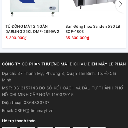
TỦ ĐÔNG MÁT 2 NGĂN
Bàn Đông Inox Sanden 530 Lít
B
DARLING 250L DMF-2999W2
SCF-1803
S
5.300.000₫
35.300.000₫
3
CÔNG TY CỔ PHẦN THƯƠNG MẠI DỊCH VỤ ĐIỆN MÁY LÊ PHAN
Địa chỉ:
37 Thành Mỹ, Phường 8, Quận Tân Bình, Tp.Hồ Chí
Minh
MST:
0313157143 DO SỞ KẾ HOẠCH VÀ ĐẦU TƯ THÀNH PHỐ
HỒ CHÍ MINH CẤP NGÀY 11/03/2015
Điện thoại:
0364833737
Email:
CSKH@dienmayt.vn
Hỗ trợ thanh toán