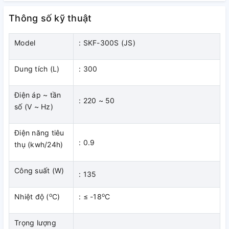
Thông số kỹ thuật
Model
: SKF-300S (JS)
Dung tích (L)
: 300
Điện áp ~ tần
: 220 ~ 50
số (V ~ Hz)
Điện năng tiêu
: 0.9
thụ (kwh/24h)
Tủ đông Sumikura SKF-300S(JS) 300L 1 ngăn đông dàn
đồng
Công suất (W)
: 135
Đặc điểm tủ đông Sumikura
o
o
Nhiệt độ (
C)
: ≤ -18
C
SKF-300S(JS) 300L 1 ngăn
Trọng lượng