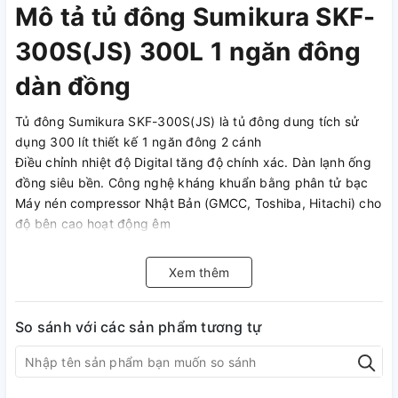
Mô tả tủ đông Sumikura SKF-
300S(JS) 300L 1 ngăn đông
dàn đồng
Tủ đông Sumikura SKF-300S(JS) là tủ đông dung tích sử
dụng 300 lít thiết kế 1 ngăn đông 2 cánh
Điều chỉnh nhiệt độ Digital tăng độ chính xác. Dàn lạnh ống
đồng siêu bền. Công nghệ kháng khuẩn bằng phân tử bạc
Máy nén compressor Nhật Bản (GMCC, Toshiba, Hitachi) cho
độ bên cao hoạt động êm
Kiểu dáng hiện đại thiết kế hợp lý tiết kiệm không gian, phù
hợp với gia đình hay các cửa hàng bảo quản thực phẩm hay
Xem thêm
đồ đông lạnh
So sánh với các sản phẩm tương tự