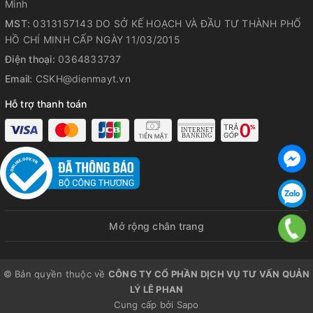
Minh
chỉnh công suất làm lạnh linh hoạt, vận hành êm ái – ổn định
MST:
0313157143 DO SỞ KẾ HOẠCH VÀ ĐẦU TƯ THÀNH PHỐ
– tiết kiệm năng lượng tối đa, đồng thời kéo dài tuổi thọ máy
HỒ CHÍ MINH CẤP NGÀY 11/03/2015
nén.
Điện thoại:
0364833737
Email:
CSKH@dienmayt.vn
Hỗ trợ thanh toán
Mở rộng chân trang
© Bản quyền thuộc về
CÔNG TY CỔ PHẦN DỊCH VỤ TƯ VẤN QUẢN
LÝ LÊ PHAN
Cung cấp bởi
Sapo