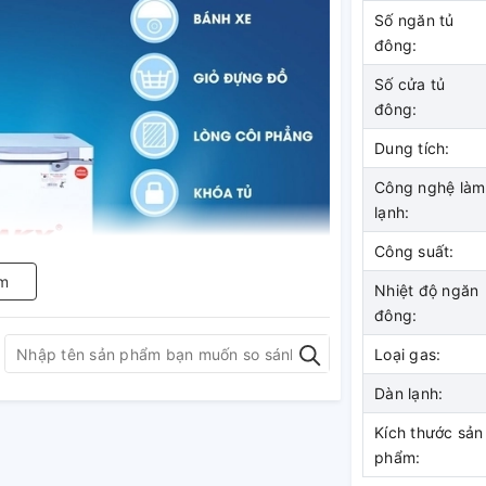
Số ngăn tủ
đông:
Số cửa tủ
đông:
Dung tích:
Công nghệ làm
lạnh:
Công suất:
m
Nhiệt độ ngăn
đông:
Loại gas:
Dàn lạnh:
đẹp và sang trọng:
Kích thước sản
phẩm:
c màu xanh ngọc bên trên không bị gỉ sét