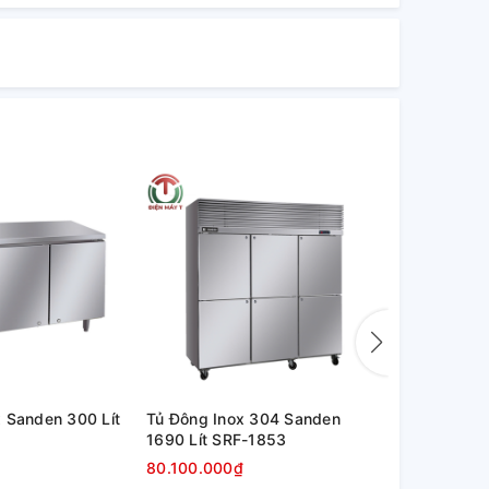
 Sanden 300 Lít
Tủ Đông Inox 304 Sanden
Tủ Đông In
1690 Lít SRF-1853
1010 Lít SR
80.100.000₫
56.500.00