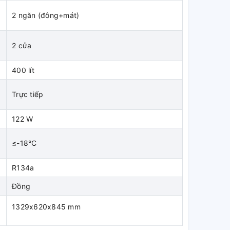
2 ngăn (đông+mát)
2 cửa
400 lít
Trực tiếp
122 W
≤-18°C
R134a
Đồng
1329x620x845 mm