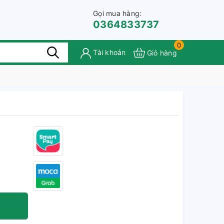
Gọi mua hàng:
0364833737
0
Tài khoản
Giỏ hàng