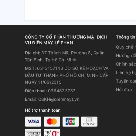
đem đến hiệu quả làm lạnh sâu, đóng đông triệt để.
CÔNG TY CỔ PHẦN THƯƠNG MẠI DỊCH
Thông tin
VỤ ĐIỆN MÁY LÊ PHAN
Quy chế 
Địa chỉ:
37 Thành Mỹ, Phường 8, Quận
Hướng dẫ
Tân Bình, Tp.Hồ Chí Minh
Chính sá
MST:
0313157143 DO SỞ KẾ HOẠCH VÀ
Liên hệ h
ĐẦU TƯ THÀNH PHỐ HỒ CHÍ MINH CẤP
Tuyển dụ
NGÀY 11/03/2015
Hỏi đáp
Điện thoại:
0364833737
Email:
CSKH@dienmayt.vn
Hỗ trợ thanh toán