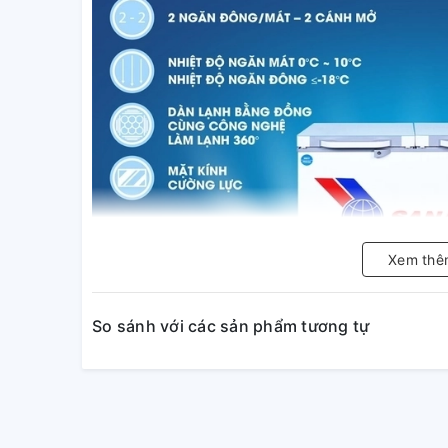
Xem thê
So sánh với các sản phẩm tương tự
Mặt trên kính cường lực, bền 
Tủ đông Sanaky VH-4099W2KD có mặt kính cường lự