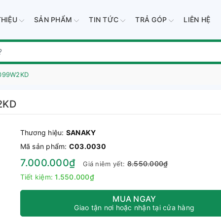
THIỆU
SẢN PHẨM
TIN TỨC
TRẢ GÓP
LIÊN HỆ
4099W2KD
2KD
Thương hiệu:
SANAKY
Mã sản phẩm:
C03.0030
7.000.000₫
8.550.000₫
Giá niêm yết:
Tiết kiệm:
1.550.000₫
MUA NGAY
Giao tận nơi hoặc nhận tại cửa hàng