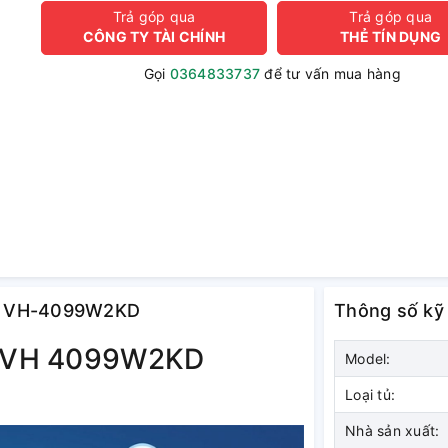
Trả góp qua
Trả góp qua
CÔNG TY TÀI CHÍNH
THẺ TÍN DỤNG
Gọi
0364833737
để tư vấn mua hàng
lít VH-4099W2KD
Thông số kỹ
ky VH 4099W2KD
Model:
Loại tủ:
Nhà sản xuất: