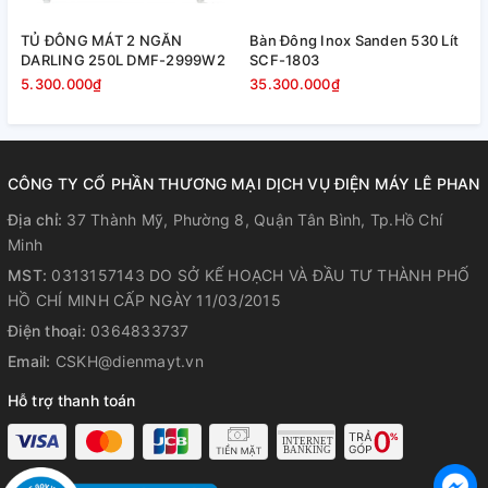
TỦ ĐÔNG MÁT 2 NGĂN
Bàn Đông Inox Sanden 530 Lít
B
DARLING 250L DMF-2999W2
SCF-1803
S
5.300.000₫
35.300.000₫
3
CÔNG TY CỔ PHẦN THƯƠNG MẠI DỊCH VỤ ĐIỆN MÁY LÊ PHAN
Địa chỉ:
37 Thành Mỹ, Phường 8, Quận Tân Bình, Tp.Hồ Chí
Minh
MST:
0313157143 DO SỞ KẾ HOẠCH VÀ ĐẦU TƯ THÀNH PHỐ
HỒ CHÍ MINH CẤP NGÀY 11/03/2015
Điện thoại:
0364833737
Email:
CSKH@dienmayt.vn
Hỗ trợ thanh toán