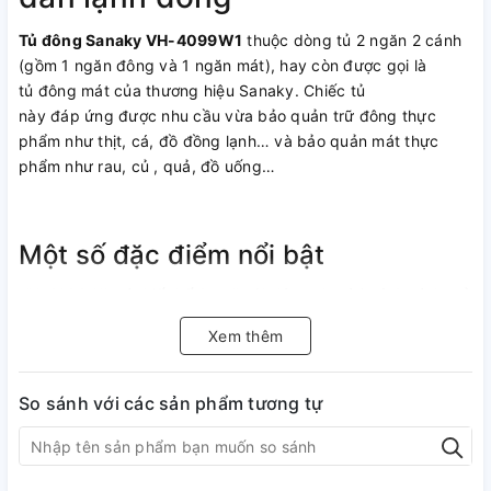
Tủ đông Sanaky VH-4099W1
thuộc dòng tủ 2 ngăn 2 cánh
(gồm 1 ngăn đông và 1 ngăn mát), hay còn được gọi là
tủ đông mát của thương hiệu Sanaky. Chiếc tủ
này đáp ứng được nhu cầu vừa bảo quản trữ đông thực
phẩm như thịt, cá, đồ đồng lạnh… và bảo quản mát thực
phẩm như rau, củ , quả, đồ uống…
Một số đặc điểm nổi bật
VH-4099W1 có thiết kế 2 ngăn (1 đông, 1 mát) và 2 cánh mở
mỗi bên. Cửa mở kiểu vali tiện lợi. Bạn có thể dễ dàng phân
Xem thêm
biệt được ngăn đông và ngăn mát với ký hiệu trên thân tủ.
Hai cánh tủ cũng được lắp thêm khóa an toàn tránh những
trường hợp mở tủ ngoài ý muốn.
So sánh với các sản phẩm tương tự
Dung tích tổng thể của tủ là 400 lít, dung tích sử dụng là
280 lít.
Tủ sử dụng dàn lạnh bằng đồng có khả năng làm lạnh nhanh