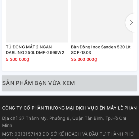
TỦ ĐÔNG MÁT 2 NGĂN
Bàn Đông Inox Sanden 530 Lít
B
DARLING 250L DMF-2999W2
SCF-1803
S
5.300.000₫
35.300.000₫
3
SẢN PHẨM BẠN VỪA XEM
CÔNG TY CỔ PHẦN THƯƠNG MẠI DỊCH VỤ ĐIỆN MÁY LÊ PHAN
Địa chỉ:
37 Thành Mỹ, Phường 8, Quận Tân Bình, Tp.Hồ Chí
Minh
MST:
0313157143 DO SỞ KẾ HOẠCH VÀ ĐẦU TƯ THÀNH PHỐ