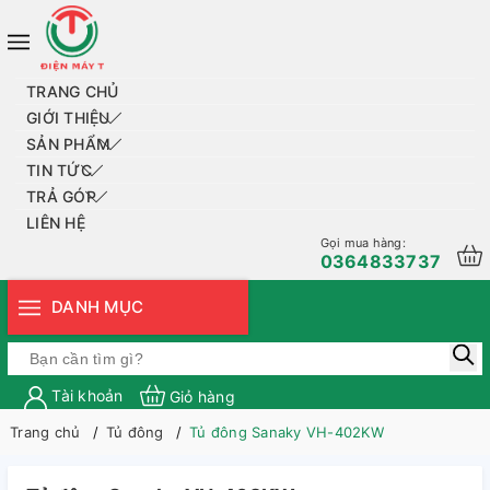
TRANG CHỦ
GIỚI THIỆU
SẢN PHẨM
TIN TỨC
TRẢ GÓP
LIÊN HỆ
Gọi mua hàng:
0364833737
DANH MỤC
Tài khoản
Giỏ hàng
Trang chủ
Tủ đông
Tủ đông Sanaky VH-402KW