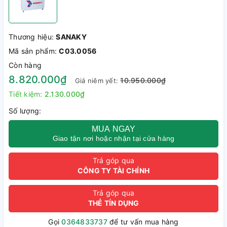
Thương hiệu:
SANAKY
Mã sản phẩm:
C03.0056
Còn hàng
8.820.000₫
10.950.000₫
Giá niêm yết:
Tiết kiệm:
2.130.000₫
Số lượng:
MUA NGAY
Giao tận nơi hoặc nhận tại cửa hàng
Trả góp qua
CÔNG TY TÀI CHÍNH
Trả góp qua
THẺ TÍN DỤNG
Gọi
0364833737
để tư vấn mua hàng