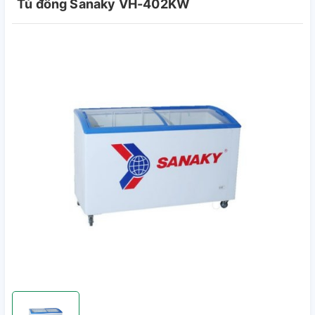
Tủ đông Sanaky VH-402KW