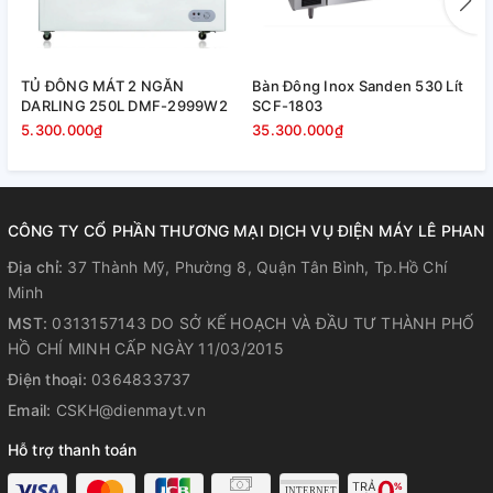
– Có lỗ thoát nước giúp cho việc vệ sinh dễ dàng.
– Núm điều chỉnh có chia mức nhiệt độ giúp cho việc chỉnh
nhiệt độ phù hợp.
TỦ ĐÔNG MÁT 2 NGĂN
Bàn Đông Inox Sanden 530 Lít
B
DARLING 250L DMF-2999W2
SCF-1803
S
5.300.000₫
35.300.000₫
3
Tính năng chi tiết Tủ Đông Sanaky
VH3699W2KD
CÔNG TY CỔ PHẦN THƯƠNG MẠI DỊCH VỤ ĐIỆN MÁY LÊ PHAN
– Mặt cánh tủ bằng kính cường lực mang đến sự tiện dụng
khi dùng, cánh tủ mở kiểu vali có khóa, dễ dàng sử dụng và
Địa chỉ:
37 Thành Mỹ, Phường 8, Quận Tân Bình, Tp.Hồ Chí
an toàn hơn những thiết kế nắp trượt. Với lớp thành tủ và
Minh
gioăng bao quanh dày, giúp tủ luôn kín không thoát nhiệt ra
MST:
0313157143 DO SỞ KẾ HOẠCH VÀ ĐẦU TƯ THÀNH PHỐ
bên ngoài. Thiết kế tay cầm nổi kiểu dáng mới và chắc chắn,
HỒ CHÍ MINH CẤP NGÀY 11/03/2015
giúp cho việc mở cánh tủ dễ dàng hơn.
Điện thoại:
0364833737
Email:
CSKH@dienmayt.vn
Hỗ trợ thanh toán