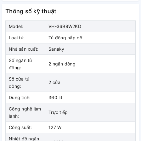
Thông số kỹ thuật
Model:
VH-3699W2KD
Loại tủ:
Tủ đông nắp dỡ
Nhà sản xuất:
Sanaky
Tủ đông Sanaky VH3699W2KD có thiết kế 1 ngăn đông 1
Số ngăn tủ
2 ngăn đông
ngăn mát bảo quản đa dạng các loại thực phẩm
đông:
Số cửa tủ
2 cửa
đông:
Điểm nổi bật của tủ đông Sanaky
Dung tích:
360 lít
VH3699W2KD
Công nghệ làm
Trực tiếp
– Công nghệ làm lạnh Compressor tiết kiệm điện năng tiêu
lạnh:
thụ.
Công suất:
127 W
– Dàn lạnh ống đồng lạnh nhanh và có độ bền cao hơn dàn
Nhiệt độ ngăn