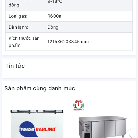
nhôm.
≤-18°C
đông:
– Cánh tủ có mặt bằng kính cường lực cao cấp.
Loại gas:
R600a
– Thiết kế tay cầm nổi trên cánh tủ kiểu dáng mới, dễ sử
Dàn lạnh:
Đồng
dụng.
Kích thước sản
1215X620X845 mm
– Thiết kế 1 ngăn đông 1 ngăn mát, bảo quản đa dạng các
phẩm:
loại thực phẩm.
– Kích thước phù hợp nhiều không gian sử dụng.
Tin tức
– Hai cánh mở vali, có khóa an toàn.
– Côi trong lòng tủ bằng nhựa ABS cao cấp hạn chế móp
Sản phẩm cùng danh mục
méo, đóng tuyết.
– Chân tủ có bánh xe chịu lực, di chuyển dễ dàng.
– Lớp thành tủ dày, zoăng kín giúp cho tủ giữ nhiệt ổn định.
– Sử dụng gas R600A thân thiện với môi trường.