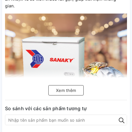
gian.
Xem thêm
Thiết kế với 1 ngăn đông
Tủ đông Sanaky VH-2599HY2 có tổng dung tích là 250 lít,
So sánh với các sản phẩm tương tự
dung tích sử dụng là 210 lít, gồm 1 ngăn đông và 1 cánh
đóng mở.
Tủ đông thiết kế nằm ngang với kích thước rất gọn gàng