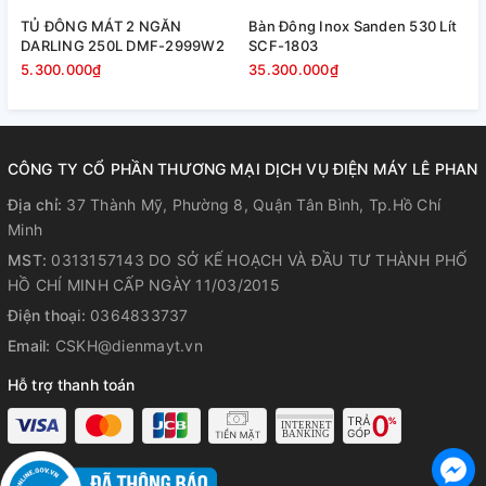
Tủ đông 1 ngăn thiết kế nắp đậy kín khít, form tủ dày giữ
TỦ ĐÔNG MÁT 2 NGĂN
Bàn Đông Inox Sanden 530 Lít
B
nhiệt tốt, tránh bị tác động bởi yếu tố môi trường, duy trì
DARLING 250L DMF-2999W2
SCF-1803
S
nhiệt độ trong tủ luôn ổn định. Cánh mở dạng
vali
hạn chế
5.300.000₫
35.300.000₫
3
thất thoát nhiệt tối đa. Ngoài ra cửa tủ cũng được lắp đặt
khóa an toàn với gia đình có trẻ nhỏ và tránh những trường
hợp mở tủ ngoài ý muốn.
CÔNG TY CỔ PHẦN THƯƠNG MẠI DỊCH VỤ ĐIỆN MÁY LÊ PHAN
Thiết kế chắc chắn
Địa chỉ:
37 Thành Mỹ, Phường 8, Quận Tân Bình, Tp.Hồ Chí
Lòng tủ đông được làm từ nhựa ABS khó nứt vỡ, lau chùi vệ
Minh
sinh nhanh chóng. Tủ có 4 bánh xe chịu lực, tiện lợi khi cần
MST:
0313157143 DO SỞ KẾ HOẠCH VÀ ĐẦU TƯ THÀNH PHỐ
di chuyển tủ.
HỒ CHÍ MINH CẤP NGÀY 11/03/2015
Điện thoại:
0364833737
Email:
CSKH@dienmayt.vn
Hỗ trợ thanh toán