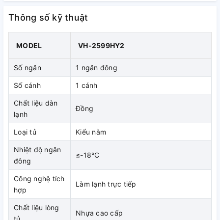
(Rộng x Sâu x Cao): 98,5cm x 62cm x 84,5cm, đặt không
Thông số kỹ thuật
chiếm nhiều diện tích. Với dung tích và kích thước như
vậy, Sanaky VH2599HY2 phù hợp với các gia đình, cửa
hàng bách hóa, quán ăn...
MODEL
VH-2599HY2
Số ngăn
1 ngăn đông
Số cánh
1 cánh
Chất liệu dàn
Đồng
lạnh
Loại tủ
Kiểu nằm
Nhiệt độ ngăn
≤-18°C
đông
Công nghệ tích
Làm lạnh trực tiếp
hợp
Chất liệu lòng
Nhựa cao cấp
tủ