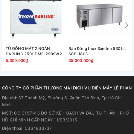
axit bazơ vào tủ gây ăn mòn, thực phẩm lỏng nên để trong
hộp có nắp kín chống bay hơi, làm tan lớp tuyết trên dàn
lạnh.
TỦ ĐÔNG MÁT 2 NGĂN
Bàn Đông Inox Sanden 530 Lít
B
DARLING 250L DMF-2999W2
SCF-1803
S
5.300.000₫
35.300.000₫
3
CÔNG TY CỔ PHẦN THƯƠNG MẠI DỊCH VỤ ĐIỆN MÁY LÊ PHAN
Địa chỉ:
37 Thành Mỹ, Phường 8, Quận Tân Bình, Tp.Hồ Chí
Minh
MST:
0313157143 DO SỞ KẾ HOẠCH VÀ ĐẦU TƯ THÀNH PHỐ
HỒ CHÍ MINH CẤP NGÀY 11/03/2015
Điện thoại:
0364833737