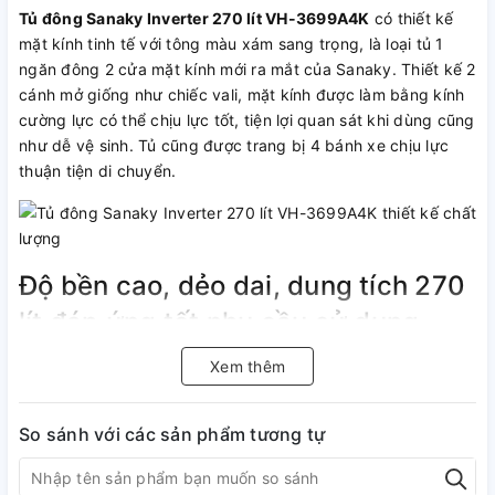
Tủ đông Sanaky Inverter 270 lít VH-3699A4K
có thiết kế
mặt kính tinh tế với tông màu xám sang trọng, là loại tủ 1
ngăn đông 2 cửa mặt kính mới ra mắt của Sanaky. Thiết kế 2
cánh mở giống như chiếc vali, mặt kính được làm bằng kính
cường lực có thể chịu lực tốt, tiện lợi quan sát khi dùng cũng
như dễ vệ sinh. Tủ cũng được trang bị 4 bánh xe chịu lực
thuận tiện di chuyển.
Độ bền cao, dẻo dai, dung tích 270
lít đáp ứng tốt nhu cầu sử dụng
Tủ đông Sanaky Inverter 270 lít VH-3699A4K với dung tích
Xem thêm
sử dụng là 270 lít, tủ thích hợp dùng cho gia đình 5 thành
viên hoặc cửa hàng tiện lợi nhỏ. Ngăn tủ được làm bằng
So sánh với các sản phẩm tương tự
nhựa ABS cao cấp, dẻo dai, chịu va đập tốt, bảo đảm độ
bền và tuổi thọ của sản phẩm. Bên cạnh đó, lòng tủ được
tráng bằng phẳng, tiện lợi cho việc vệ sinh định kỳ. Trong tủ