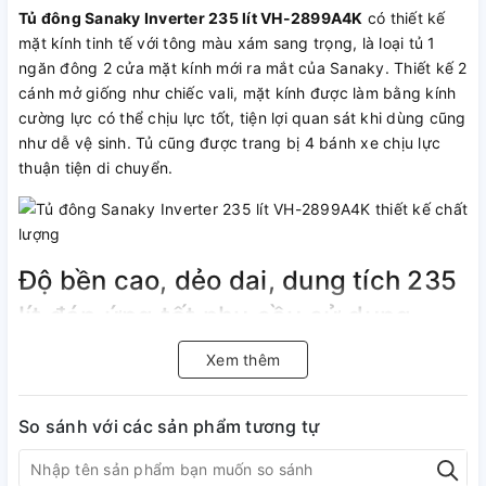
Tủ đông Sanaky Inverter 235 lít VH-2899A4K
có thiết kế
mặt kính tinh tế với tông màu xám sang trọng, là loại tủ 1
ngăn đông 2 cửa mặt kính mới ra mắt của Sanaky. Thiết kế 2
cánh mở giống như chiếc vali, mặt kính được làm bằng kính
cường lực có thể chịu lực tốt, tiện lợi quan sát khi dùng cũng
như dễ vệ sinh. Tủ cũng được trang bị 4 bánh xe chịu lực
thuận tiện di chuyển.
Độ bền cao, dẻo dai, dung tích 235
lít đáp ứng tốt nhu cầu sử dụng
Tủ đông Sanaky Inverter 235 lít VH-2899A4K, với dung tích
Xem thêm
sử dụng là 235 lít, tủ thích hợp dùng cho gia đình 5 thành
viên hoặc cửa hàng tiện lợi nhỏ. Ngăn tủ được làm bằng
So sánh với các sản phẩm tương tự
nhựa ABS cao cấp, dẻo dai, chịu va đập tốt, bảo đảm độ
bền và tuổi thọ của sản phẩm. Bên cạnh đó, lòng tủ được
tráng bằng phẳng, tiện lợi cho việc vệ sinh định kỳ. Trong tủ