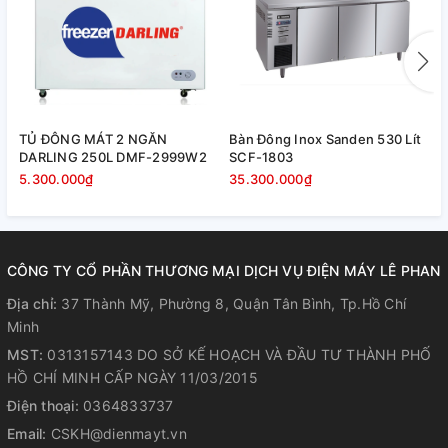
axit bazơ vào tủ gây ăn mòn, thực phẩm lỏng nên để trong
hộp có nắp kín chống bay hơi, làm tan lớp tuyết trên dàn
lạnh.
TỦ ĐÔNG MÁT 2 NGĂN
Bàn Đông Inox Sanden 530 Lít
B
DARLING 250L DMF-2999W2
SCF-1803
S
5.300.000₫
35.300.000₫
3
CÔNG TY CỔ PHẦN THƯƠNG MẠI DỊCH VỤ ĐIỆN MÁY LÊ PHAN
Địa chỉ:
37 Thành Mỹ, Phường 8, Quận Tân Bình, Tp.Hồ Chí
Minh
MST:
0313157143 DO SỞ KẾ HOẠCH VÀ ĐẦU TƯ THÀNH PHỐ
HỒ CHÍ MINH CẤP NGÀY 11/03/2015
Điện thoại:
0364833737
Email:
CSKH@dienmayt.vn