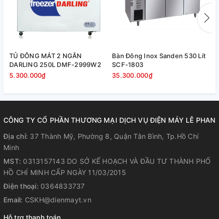
TỦ ĐÔNG MÁT 2 NGĂN
Bàn Đông Inox Sanden 530 Lít
B
DARLING 250L DMF-2999W2
SCF-1803
S
5.300.000₫
35.300.000₫
3
CÔNG TY CỔ PHẦN THƯƠNG MẠI DỊCH VỤ ĐIỆN MÁY LÊ PHAN
Địa chỉ:
37 Thành Mỹ, Phường 8, Quận Tân Bình, Tp.Hồ Chí
Minh
MST:
0313157143 DO SỞ KẾ HOẠCH VÀ ĐẦU TƯ THÀNH PHỐ
HỒ CHÍ MINH CẤP NGÀY 11/03/2015
Điện thoại:
0364833737
Email:
CSKH@dienmayt.vn
Hỗ trợ thanh toán