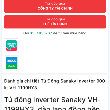
Trả góp qua
CÔNG TY TÀI CHÍNH
Trả góp qua
THẺ TÍN DỤNG
Gọi
0364833737
để tư vấn mua hàng
Đánh giá chi tiết Tủ Đông Sanaky Inverter 900
lít VH-1199HY3
Tủ đông Inverter Sanaky VH-
1199HY3, dàn lạnh đồng bền