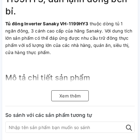
bỉ.
Tủ đông Inverter Sanaky VH-1199HY3
thuộc dòng tủ 1
ngăn đông, 3 cánh cao cấp của hãng Sanaky. Với dung tích
lớn sản phẩm có thể đáp ứng được nhu cầu trữ đông thực
phẩm với số lượng lớn của các nhà hàng, quán ăn, siêu thị,
cửa hàng thực phẩm.
Mô tả chi tiết sản phẩm
VH-1199HY3 có có thiết kế 1 ngăn đông thông rộng và 3
Xem thêm
cánh mở vali tiện lợi, hạn chế thoát nhiệt, tiết kiệm điện
năng. Cửa tủ cũng được lắp khóa an toàn, tránh trường hợp
mở tủ ngoài ý muốn.
So sánh với các sản phẩm tương tự
Dung tích tổng thể của tủ là 1100 lít và dung tích sử dụng là
900 lít bạn có thể thoải mái trữ đông thực phẩm với chiếc tủ
này.