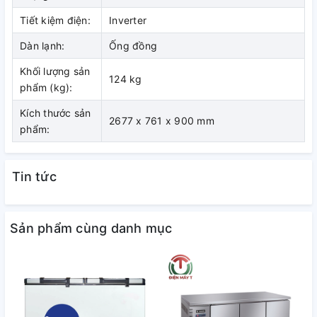
Gas làm lạnh sử dụng cho tủ là gas R600A tăng khả năng
Tiết kiệm điện:
Inverter
làm lạnh và thân thiện với môi trường.
Dàn lạnh:
Ống đồng
Khối lượng sản
124 kg
phẩm (kg):
Kích thước sản
2677 x 761 x 900 mm
phẩm:
Tin tức
Sản phẩm cùng danh mục