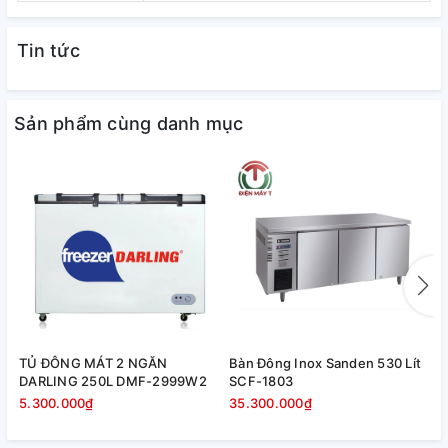
còn góp phần đông lạnh thực phẩm chỉ trong thời gian ngắn,
đảm bảo giữ cho chúng luôn được tươi ngon, trọn vẹn dinh
Tin tức
dưỡng.
Sản phẩm cùng danh mục
Thiết kế nút điều nhiệt độ bên
TỦ ĐÔNG MÁT 2 NGĂN
Bàn Đông Inox Sanden 530 Lít
B
ngoài, dễ dàng điều chỉnh, sử dụng
DARLING 250L DMF-2999W2
SCF-1803
S
5.300.000₫
35.300.000₫
3