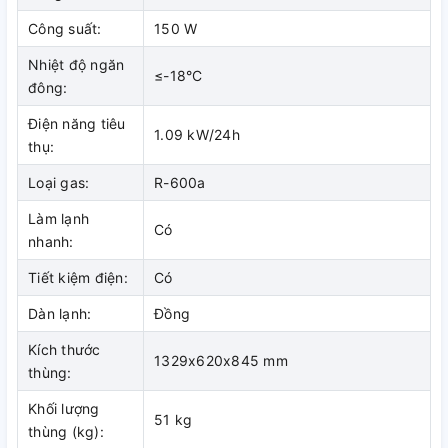
40% điện năng tiêu thụ, xóa tan nỗi lo lắng về việc tốn quá
Công suất:
150 W
nhiều chi phí điện hằng tháng.
Nhiệt độ ngăn
≤-18°C
đông:
Điện năng tiêu
1.09 kW/24h
thụ:
Loại gas:
R-600a
Làm lạnh
Có
nhanh:
Tiết kiệm điện:
Có
Dàn lạnh bằng đồng nguyên chất
Dàn lạnh:
Đồng
nâng cao tuổi thọ cho tủ đông
Kích thước
1329x620x845 mm
thùng:
Với dàn lạnh được làm từ đồng nguyên chất, bạn có thể
Khối lượng
hoàn toàn yên tâm về độ bền bỉ của sản phẩm này. Hơn nữa,
51 kg
thùng (kg):
đồng nguyên chất có khả năng dẫn nhiệt tốt, chính vì vậy