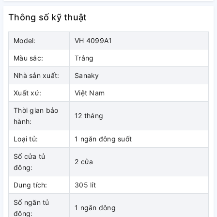
thực phẩm phục vụ kinh doanh,
Thông số kỹ thuật
quán ăn gia đình
Model:
VH 4099A1
Màu sắc:
Trắng
Nhà sản xuất:
Sanaky
Xuất xứ:
Việt Nam
Thời gian bảo
12 tháng
hành:
Loại tủ:
1 ngăn đông suốt
Số cửa tủ
2 cửa
Làm đông nhanh nhưng vẫn tiết
đông:
kiệm điện với Gas R600a
Dung tích:
305 lít
Sử dụng gas R600a để làm lạnh, tủ đông giúp cho thực
Số ngăn tủ
1 ngăn đông
phẩm nhanh chóng được làm lạnh mà vẫn tiết kiệm lên đến
đông: