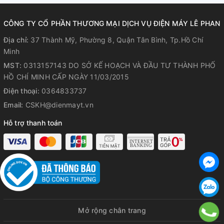
CÔNG TY CỔ PHẦN THƯƠNG MẠI DỊCH VỤ ĐIỆN MÁY LÊ PHAN
Địa chỉ:
37 Thành Mỹ, Phường 8, Quận Tân Bình, Tp.Hồ Chí
Minh
MST:
0313157143 DO SỞ KẾ HOẠCH VÀ ĐẦU TƯ THÀNH PHỐ
HỒ CHÍ MINH CẤP NGÀY 11/03/2015
Điện thoại:
0364833737
Tủ đông Sanaky 305 lít VH-4099A1
Email:
CSKH@dienmayt.vn
với nhiều tiện ích nổi bật
Hỗ trợ thanh toán
Khóa an toàn
: Khóa chặt cửa tủ, tránh thất thoát khí lạnh,
bảo vệ an toàn, không cho trẻ em mở cửa tủ nghịch phá.
Trang bị bánh xe
: Với trang bị này, bạn sẽ thuận tiện hơn
trong việc di chuyển tủ đến những vị trí khác trong nhà.
Mở rộng chân trang