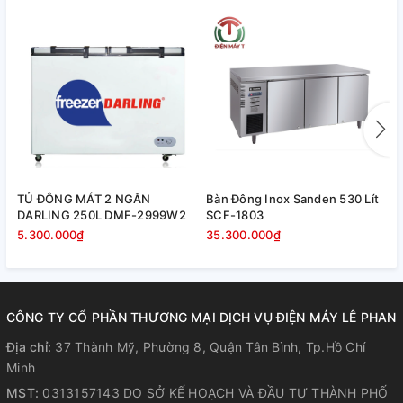
R600A cho hiệu suất làm lạnh tốt hơn, thân thiện với môi
trường và người sử dụng.
TỦ ĐÔNG MÁT 2 NGĂN
Bàn Đông Inox Sanden 530 Lít
B
DARLING 250L DMF-2999W2
SCF-1803
S
5.300.000₫
35.300.000₫
3
CÔNG TY CỔ PHẦN THƯƠNG MẠI DỊCH VỤ ĐIỆN MÁY LÊ PHAN
Địa chỉ:
37 Thành Mỹ, Phường 8, Quận Tân Bình, Tp.Hồ Chí
Minh
MST:
0313157143 DO SỞ KẾ HOẠCH VÀ ĐẦU TƯ THÀNH PHỐ