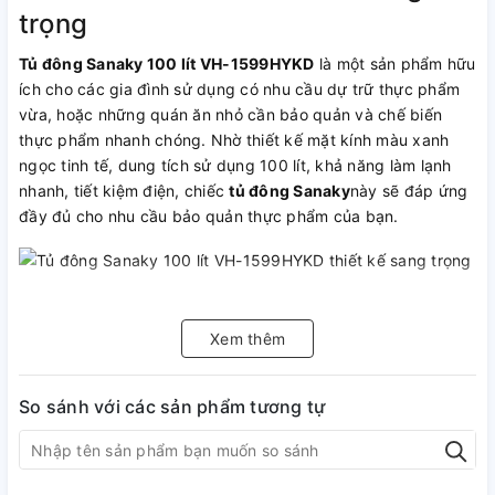
trọng
Tủ đông Sanaky 100 lít VH-1599HYKD
là một sản phẩm hữu
ích cho các gia đình sử dụng có nhu cầu dự trữ thực phẩm
vừa, hoặc những quán ăn nhỏ cần bảo quản và chế biến
thực phẩm nhanh chóng. Nhờ thiết kế mặt kính màu xanh
ngọc tinh tế, dung tích sử dụng 100 lít, khả năng làm lạnh
nhanh, tiết kiệm điện, chiếc
tủ đông Sanaky
này sẽ đáp ứng
đầy đủ cho nhu cầu bảo quản thực phẩm của bạn.
Tủ đông Sanaky làm lạnh nhanh và
tiết kiệm điện
Xem thêm
Tủ đông Sanaky 100 lít VH-1599HYKD
sở hữu dàn lạnh
So sánh với các sản phẩm tương tự
được làm bằng ống đồng kết hợp với làm lạnh bằng quạt
lồng sóc giúp cho nhiệt độ làm lạnh đạt đến -18°C nhanh
chóng, giữ nhiệt độ sâu giúp
tủ đông hoạt động bền bỉ
,
tăng hiệu suất làm lạnh và tiết kiệm điện hiệu quả.