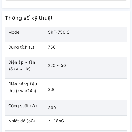
Thông số kỹ thuật
Thiết kế hiện đại, tiện ích
Model
: SKF-750.SI
– Tủ đông SKF-750.SI trang bị lòng tủ bằng chất liệu thép
được phủ lớp sơn tĩnh điện, với bề mặt được làm bằng nhựa
Dung tích (L)
: 750
phẳng trắng ABS dễ dàng vệ sinh, đảm bảo an toàn thực
phẩm và hỗ trợ làm lạnh nhanh chóng. Thân tủ đông
Điện áp ~ tần
Sumikura được làm bằng thép bền bỉ có khả năng chống va
: 220 ~ 50
số (V ~ Hz)
đập tốt.
Điện năng tiêu
: 3.8
thụ (kwh/24h)
Công suất (W)
: 300
Nhiệt độ (oC)
: ≤ -18oC