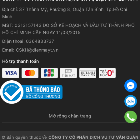
Địa chỉ:
37 Thành Mỹ, Phường 8, Quận Tân Bình, Tp.Hồ Chí
Minh
MST:
0313157143 DO SỞ KẾ HOẠCH VÀ ĐẦU TƯ THÀNH PHỐ
HỒ CHÍ MINH CẤP NGÀY 11/03/2015
Điện thoại:
0364833737
Email:
CSKH@dienmayt.vn
*Hình ảnh chỉ mang tính chất minh họa
Hỗ trợ thanh toán
Di chuyển tủ dễ dàng với bánh xe
động
Với bánh xe được thiết kế phía dưới tủ, bạn có thể di chuyển
dễ dàng tủ đông trong quá trình sử dụng sao cho phù hợp
với không gian sinh hoạt hoặc môi trường làm việc.
Mở rộng chân trang
© Bản quyền thuộc về
CÔNG TY CỔ PHẦN DỊCH VỤ TƯ VẤN QUẢN