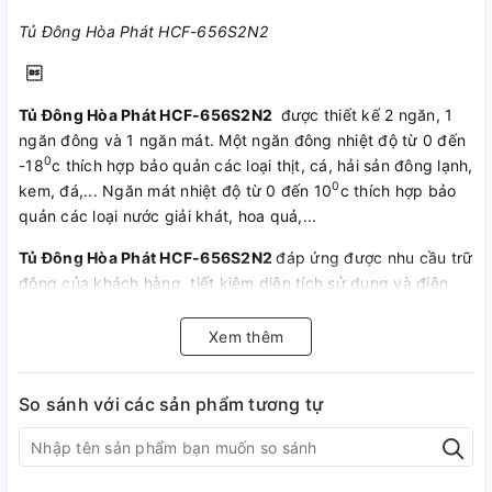
Tủ Đông Hòa Phát HCF-656S2N2

Tủ Đông Hòa Phát HCF-656S2N2
được thiết kế 2 ngăn, 1
ngăn đông và 1 ngăn mát. Một ngăn đông nhiệt độ từ 0 đến
0
-18
c thích hợp bảo quản các loại thịt, cá, hải sản đông lạnh,
0
kem, đá,... Ngăn mát nhiệt độ từ 0 đến 10
c thích hợp bảo
quản các loại nước giải khát, hoa quả,...
Tủ Đông Hòa Phát HCF-656S2N2
đáp ứng được nhu cầu trữ
đông của khách hàng, tiết kiệm diện tích sử dụng và điện
năng tiêu thụ.
Xem thêm
Tủ Đông Hòa Phát HCF-656S2N2
được thiết kế với hai cánh
mở vali dễ dàng sử dụng và an toàn hơn những thiết kế nắp
trượt. Có thiết kế khóa nắp nên các gia đình có trẻ nhỏ có
So sánh với các sản phẩm tương tự
thể hoàn toàn yên tâm trẻ không thể mở nắp tủ nghịch phá.
* Mô tả: