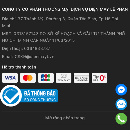
CÔNG TY CỔ PHẦN THƯƠNG MẠI DỊCH VỤ ĐIỆN MÁY LÊ PHAN
• Chân tủ có bánh xe, dễ dàng di chuyển
Địa chỉ:
37 Thành Mỹ, Phường 8, Quận Tân Bình, Tp.Hồ Chí
• Sử dụng gas R600a thân thiện với môi trường
Minh
MST:
0313157143 DO SỞ KẾ HOẠCH VÀ ĐẦU TƯ THÀNH PHỐ
HỒ CHÍ MINH CẤP NGÀY 11/03/2015
Điện thoại:
0364833737
Email:
CSKH@dienmayt.vn
Hỗ trợ thanh toán
Mở rộng chân trang