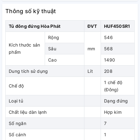
Thông số kỹ thuật
Tủ đông đứng Hòa Phát
ĐVT
HUF450SR1
=> Đây là một trong những model
tủ đông gia đình bán
chạy nhất
6 tháng đầu năm 2021.
Rộng
546
Kích thước sản
Tủ đông Hòa Phát – Thương
Sâu
mm
568
phẩm
hiệu uy tín Quốc Gia
Cao
1490
Dung tích sử dụng
Lít
208
Thương hiệu Hòa Phát có mặt trên thị trường nước ta từ năm
1992 và được người tiêu dùng đón nhận, tin tưởng trong
1 chế độ
Chế độ
suốt thời gian qua. Các sản phẩm đều đạt tiêu chuẩn chất
(Đông)
lượng Quốc Gia, ISO 9001:2015.
Loại tủ
Dạng đứng
Tủ đông Hòa Phát 106L HUF 450SR1 sản xuất tại Việt Nam
Chất liệu dàn lạnh
Hợp kim
trên dây chuyền công nghệ nhập khẩu hiện đại, quy
trình kiểm soát chặt chẽ từ đầu vào đến khi thành phẩm
Số ngăn
7
nhằm đem đến sản phẩm tốt nhất đến tay người tiêu dùng.
Số cánh
1