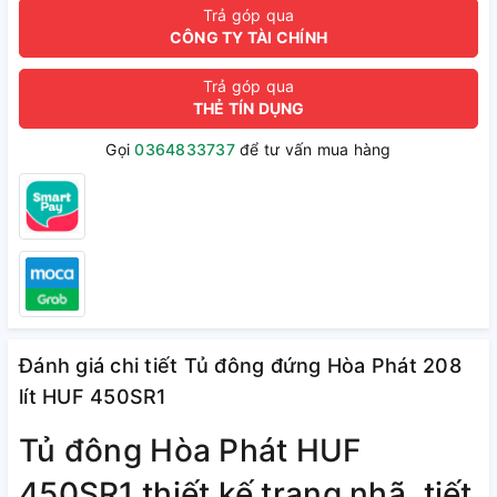
Trả góp qua
CÔNG TY TÀI CHÍNH
Trả góp qua
THẺ TÍN DỤNG
Gọi
0364833737
để tư vấn mua hàng
Đánh giá chi tiết Tủ đông đứng Hòa Phát 208
lít HUF 450SR1
Tủ đông Hòa Phát HUF
450SR1 thiết kế trang nhã, tiết