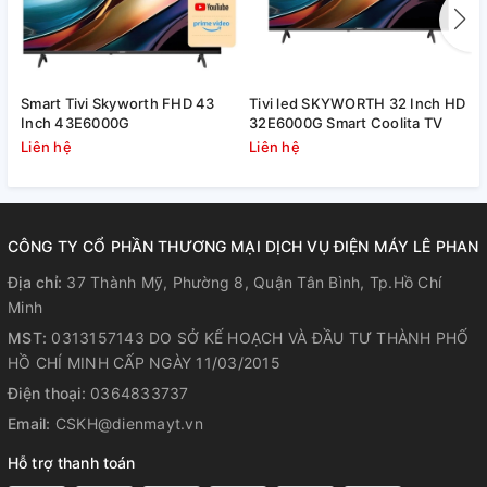
Smart Tivi Skyworth FHD 43
Tivi led SKYWORTH 32 Inch HD
G
Inch 43E6000G
32E6000G Smart Coolita TV
4
Liên hệ
Liên hệ
L
CÔNG TY CỔ PHẦN THƯƠNG MẠI DỊCH VỤ ĐIỆN MÁY LÊ PHAN
Địa chỉ:
37 Thành Mỹ, Phường 8, Quận Tân Bình, Tp.Hồ Chí
Minh
MST:
0313157143 DO SỞ KẾ HOẠCH VÀ ĐẦU TƯ THÀNH PHỐ
HỒ CHÍ MINH CẤP NGÀY 11/03/2015
Điện thoại:
0364833737
Email:
CSKH@dienmayt.vn
Hỗ trợ thanh toán