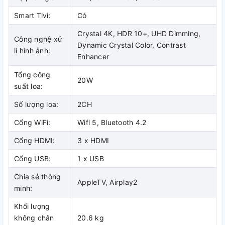
từng khung hình sáng và tối mang đến trải nghiệm xem chân
Smart Tivi:
Có
thực hơn, độ chi tiết cao và màu sắc ấn tượng.
Công nghệ UHD Dimming tăng
Crystal 4K, HDR 10+, UHD Dimming,
Công nghệ xử
Dynamic Crystal Color, Contrast
cường độ chi tiết hiển thị của hình
lí hình ảnh:
Enhancer
ảnh
Tổng công
20W
Công nghệ UHD Dimming có khả năng phân tích tín hiệu,
suất loa:
giảm nhiễu, tập trung chi tiết và gia tăng mật độ điểm ảnh,
Số lượng loa:
2CH
mang đến trải nghiệm hình ảnh sắc nét và lôi cuốn.
Cổng WiFi:
Wifi 5, Bluetooth 4.2
Cổng HDMI:
3 x HDMI
Rõ khung hình, mượt chuyển động
Cổng USB:
1 x USB
với công nghệ Motion Xcelerator
Chia sẻ thông
AppleTV, Airplay2
minh:
Tivi UHD 4K
của Samsung được trang bị Công nghệ Motion
Khối lượng
Xcelerator độc đáo có khả năng tự động bổ sung thêm
không chân
20.6 kg
khung hình để phân cảnh chuyển động, rượt đuổi, đua xe rõ