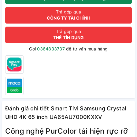
Trả góp qua
CÔNG TY TÀI CHÍNH
Trả góp qua
THẺ TÍN DỤNG
Gọi
0364833737
để tư vấn mua hàng
Đánh giá chi tiết Smart Tivi Samsung Crystal
UHD 4K 65 inch UA65AU7000KXXV
Công nghệ PurColor tái hiện rực rỡ