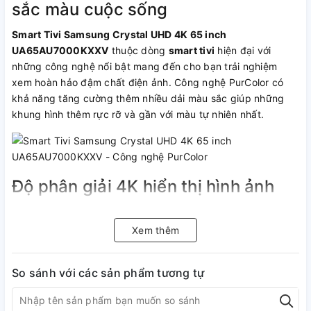
sắc màu cuộc sống
Smart Tivi Samsung Crystal UHD 4K 65 inch
UA65AU7000KXXV
thuộc dòng
smart tivi
hiện đại với
những công nghệ nổi bật mang đến cho bạn trải nghiệm
xem hoàn hảo đậm chất điện ảnh. Công nghệ PurColor có
khả năng tăng cường thêm nhiều dải màu sắc giúp những
khung hình thêm rực rỡ và gần với màu tự nhiên nhất.
Độ phân giải 4K hiển thị hình ảnh
sắc nét đến từng chi tiết
Xem thêm
Smart Tivi Samsung Crystal UHD 4K 65 inch
UA65AU7000KXXV
có độ phân giải 4K (3.840 x 2.160),
cao hơn gấp 4 lần điểm ảnh so với
tivi FHD
thông thường
So sánh với các sản phẩm tương tự
giúp hiển thị hình ảnh sắc nét đến từng chi tiết. Giờ đây, bạn
có thể tận hưởng những bộ phim yêu thích, những chương