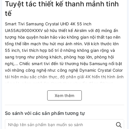
Tuyệt tác thiết kế thanh mảnh tinh
tế
Smart Tivi Samsung Crystal UHD 4K 55 inch
UA55AU9000KXXV sở hữu thiết kế Airslim với độ mỏng ấn
tượng hòa quyện hoàn hảo vào không gian nội thất tạo nên
tổng thể liền mạch thu hút mọi ánh nhìn. Với kích thước lớn
55 inch, tivi thích hợp bố trí ở những không gian rộng và
sang trọng như phòng khách, phòng họp lớn, phòng hội
nghị,... Chiếc smart tivi đến từ thương hiệu Samsung nổi bật
với những công nghệ như: công nghệ Dynamic Crystal Color
tái hiện màu sắc chân thực, độ phân giải 4K hiển thị hình ảnh
sắc nét, công nghệ âm thanh theo chuyển động Object
Tracking Sound Lite,... Giờ đây, bạn có thể tận hưởng trọn
Xem thêm
vẹn niềm vui giải trí ngay tại nhà.
So sánh với các sản phẩm tương tự
Công nghệ Dynamic Crystal Color