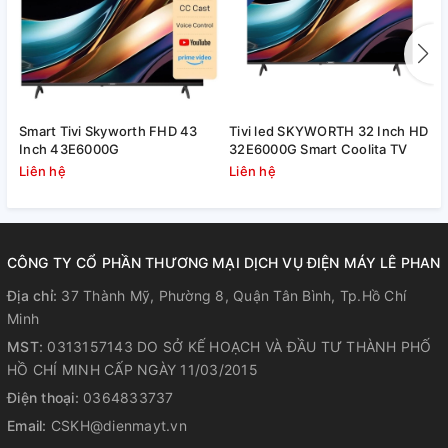
chỉ bằng cách kết nối TV và điện thoại để trải nghiệm đa
màn hình một cách dễ dàng.
Smart Tivi Skyworth FHD 43
Tivi led SKYWORTH 32 Inch HD
G
Tìm kiếm bằng giọng nói
Inch 43E6000G
32E6000G Smart Coolita TV
4
Liên hệ
Liên hệ
L
Smart Tivi Samsung Crystal UHD 4K 55 inch
UA55AU9000KXXV hỗ trợ điều khiển bằng giọng nói qua
Google Assistant, chiếu màn hình điện thoại iOS lên tivi qua
tính năng Airplay2 tiện lợi.
CÔNG TY CỔ PHẦN THƯƠNG MẠI DỊCH VỤ ĐIỆN MÁY LÊ PHAN
Địa chỉ:
37 Thành Mỹ, Phường 8, Quận Tân Bình, Tp.Hồ Chí
Minh
MST:
0313157143 DO SỞ KẾ HOẠCH VÀ ĐẦU TƯ THÀNH PHỐ
HỒ CHÍ MINH CẤP NGÀY 11/03/2015
Điện thoại:
0364833737
Email:
CSKH@dienmayt.vn