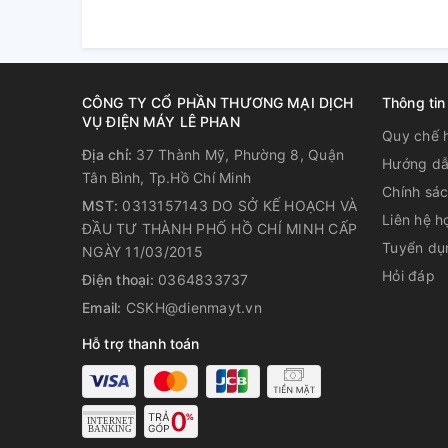
CÔNG TY CỔ PHẦN THƯƠNG MẠI DỊCH
Thông tin
VỤ ĐIỆN MÁY LÊ PHAN
Hình ảnh có chiều sâu, độ tư
Quy chế 
Địa chỉ:
37 Thành Mỹ, Phường 8, Quận
nhờ công nghệ HDR và Contra
Hướng dẫ
Tân Bình, Tp.Hồ Chí Minh
Chính sá
Công nghệ Contrast Enhancer giúp hình ảnh được t
MST:
0313157143 DO SỞ KẾ HOẠCH VÀ
Liên hệ h
làm cho hình ảnh có chiều sâu hơn. Khi tivi được tíc
ĐẦU TƯ THÀNH PHỐ HỒ CHÍ MINH CẤP
xem có được những khung hình giải trí vô cùng ấn 
Tuyển dụ
NGÀY 11/03/2015
Hỏi đáp
Điện thoại:
0364833737
Email:
CSKH@dienmayt.vn
Hỗ trợ thanh toán