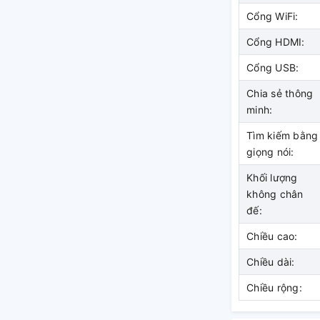
Cổng WiFi:
c nét gấp 4 lần Full HD
Cổng HDMI:
Cổng USB:
Chia sẻ thông
minh:
Tìm kiếm bằng
giọng nói:
Khối lượng
không chân
đế:
Chiều cao:
Chiều dài:
Chiều rộng: