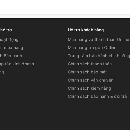
 hỗ trợ
Hỗ trợ khách hàng
ơng phản được nâng cấp
hoạt động
Mua hàng và thanh toán Online
st Enhancer
n mua hàng
Mua hàng trả góp Online
ch Bảo hành
Trung tâm bảo hành chính hãn
ăng cường độ tương phản tối đa, còn HDR
ợp tác kinh doanh
Chính sách thanh toán
h hợp hai công nghệ này thì sẽ giúp người
tượng và hấp dẫn.
ng
Chính sách bảo mật
Chính sách vận chuyển
Chính sách kiểm hàng
Chính sách bảo hành & đổi trả