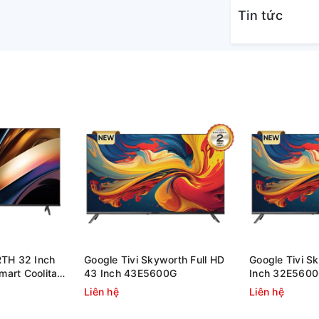
Tin tức
 màu với bộ xử lý Crystal
chi tiết của từng gam màu, giúp hình ảnh
RTH 32 Inch
Google Tivi Skyworth Full HD
Google Tivi S
art Coolita
43 Inch 43E5600G
Inch 32E560
Liên hệ
Liên hệ