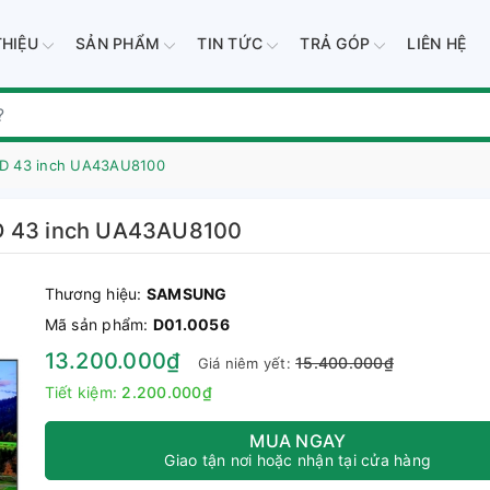
THIỆU
SẢN PHẨM
TIN TỨC
TRẢ GÓP
LIÊN HỆ
UHD 43 inch UA43AU8100
HD 43 inch UA43AU8100
Thương hiệu:
SAMSUNG
Mã sản phẩm:
D01.0056
13.200.000₫
15.400.000₫
Giá niêm yết:
Tiết kiệm:
2.200.000₫
MUA NGAY
Giao tận nơi hoặc nhận tại cửa hàng