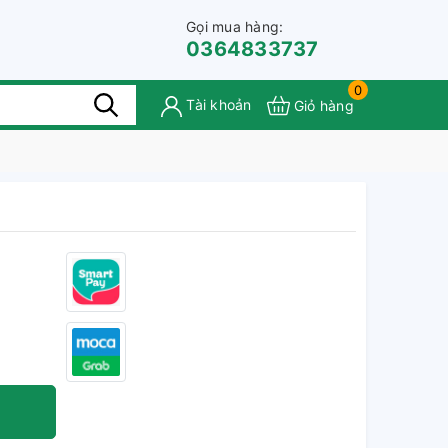
Gọi mua hàng:
0364833737
0
Tài khoản
Giỏ hàng