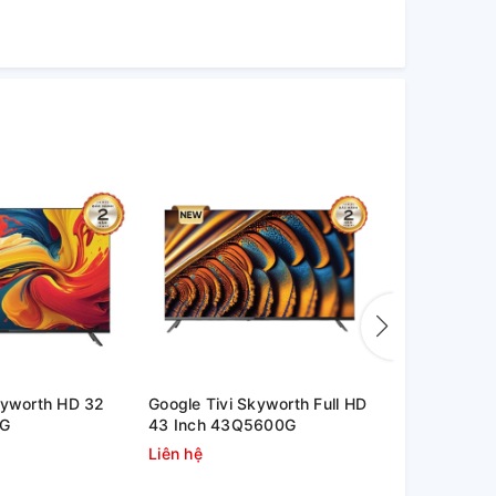
kyworth HD 32
Google Tivi Skyworth Full HD
Google Tivi
0G
43 Inch 43Q5600G
Inch 32Q5
Liên hệ
Liên hệ