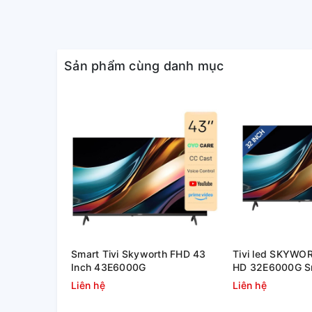
Nâng cấp chi tiết của từng gam
4K
Sản phẩm cùng danh mục
Hình ảnh được tối ưu tỷ lệ độ tương phản, nâng cấp 
hiển thị với tỷ lệ màu sắc vô cùng đẹp mắt.
Smart Tivi Skyworth FHD 43
Tivi led SKYWO
Inch 43E6000G
HD 32E6000G Sm
TV
Liên hệ
Liên hệ