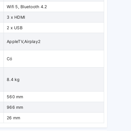
Wifi 5, Bluetooth 4.2
3 x HDMI
2 x USB
AppleTV,Airplay2
Có
8.4 kg
560 mm
966 mm
26 mm