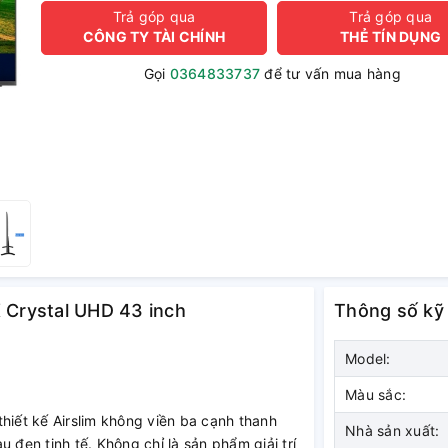
Trả góp qua
Trả góp qua
CÔNG TY TÀI CHÍNH
THẺ TÍN DỤNG
Gọi
0364833737
để tư vấn mua hàng
K Crystal UHD 43 inch
Thông số kỹ
Model:
Màu sắc:
iết kế Airslim không viền ba cạnh thanh
Nhà sản xuất:
 đen tinh tế. Không chỉ là sản phẩm giải trí