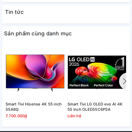
Tin tức
Rõ Khung Hình, Mượt Chuyển Động
Công Nghệ Motion Xcelerator
- Trong các phân cảnh đua
xe hoặc rượt đuổi, các khung hình thay đổi liên tục dễ dẫn
Sản phẩm cùng danh mục
đến hiện tượng "bóng ma" trên màn hình. Công nghệ Motion
Xcelerator sẽ tự động bổ sung thêm khung hình để nội dung
rõ nét và mượt mà hơn.
Smart Tivi Hisense 4K 55 inch
Smart Tivi LG OLED evo AI 4K
S
55A6Q
55 inch OLED55C6PSA
i
7.700.000₫
Liên hệ
L