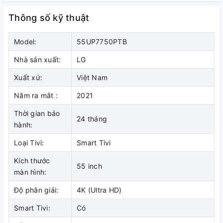
*Hình ảnh chỉ mang tính chất minh họa cho sản phẩm
Thông số kỹ thuật
Độ phân giải 4K cho hình ảnh hiển
thị sắc nét gấp 4 lần Full HD
Model:
55UP7750PTB
Nhà sản xuất:
LG
Xuất xứ:
Việt Nam
Năm ra mắt :
2021
Thời gian bảo
24 tháng
hành:
Loại Tivi:
Smart Tivi
Kích thước
55 inch
màn hình:
*Hình ảnh chỉ mang tính chất minh họa cho sản phẩm
Độ phân giải:
4K (Ultra HD)
Nâng cấp hình ảnh lên gần chuẩn
Smart Tivi:
Có
4K nhờ công nghệ 4K AI Upscaling