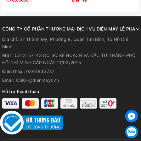
7.700.000₫
Liên hệ
L
*Hình ảnh chỉ mang tính chất minh họa cho sản phẩm
Tái tạo màu sắc và chi tiết, nâng
CÔNG TY CỔ PHẦN THƯƠNG MẠI DỊCH VỤ ĐIỆN MÁY LÊ PHAN
cao độ tương phản với công nghệ
Địa chỉ:
37 Thành Mỹ, Phường 8, Quận Tân Bình, Tp.Hồ Chí
Minh
Active HDR, HDR10 Pro và HDR
MST:
0313157143 DO SỞ KẾ HOẠCH VÀ ĐẦU TƯ THÀNH PHỐ
Dynamic Tone Mapping
HỒ CHÍ MINH CẤP NGÀY 11/03/2015
Điện thoại:
0364833737
Tivi được hỗ trợ các định dạng HDR như HDR10 Pro, HDR
Email:
CSKH@dienmayt.vn
Dynamic Tone Mapping, HLG và Active HDR giúp cải thiện
chiều sâu, độ rõ nét chi tiết, màu sắc tự nhiên của hình ảnh
Hỗ trợ thanh toán
mà không làm thay đổi các đặc tính nguyên bản. Nhờ đó,
khung hình trở nên sống động hơn, chân thực đến từng chi
tiết.