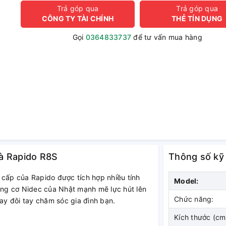
Trả góp qua
Trả góp qua
CÔNG TY TÀI CHÍNH
THẺ TÍN DỤNG
Gọi
0364833737
để tư vấn mua hàng
hà Rapido R8S
Thông số kỹ
 cấp của Rapido được tích hợp nhiều tính
Model:
động cơ Nidec của Nhật mạnh mẽ lực hút lên
Chức năng:
hay đôi tay chăm sóc gia đình bạn.
Kích thước (cm