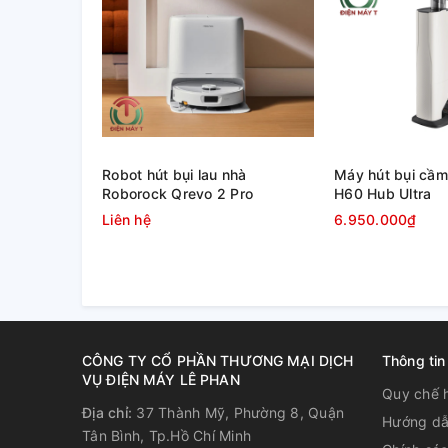
Robot hút bụi lau nhà
Máy hút bụi cầm
Roborock Qrevo 2 Pro
H60 Hub Ultra
Liên hệ
6.950.000₫
3. Đèn UV diệt khuẩn
CÔNG TY CỔ PHẦN THƯƠNG MẠI DỊCH
Thông tin
Không chỉ hút và lau sàn, robot hút bụi Rapido R8S 
VỤ ĐIỆN MÁY LÊ PHAN
cấp mà ít sản phẩm có được). Đèn UV nằm phía dưới 
Quy chế 
giảm thiểu tối đa vi khuẩn có hại giúp bảo vệ sức kh
Địa chỉ:
37 Thành Mỹ, Phường 8, Quận
Hướng dẫ
Tân Bình, Tp.Hồ Chí Minh