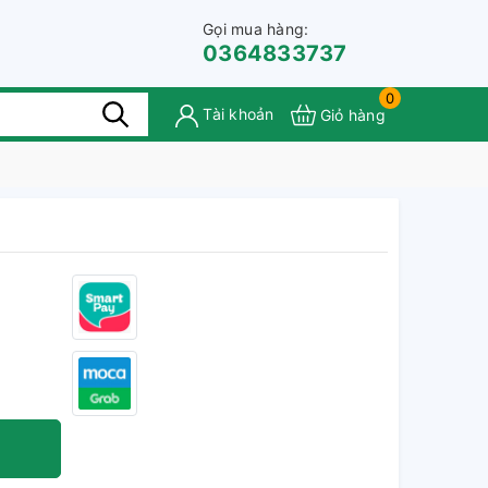
Gọi mua hàng:
0364833737
0
Tài khoản
Giỏ hàng