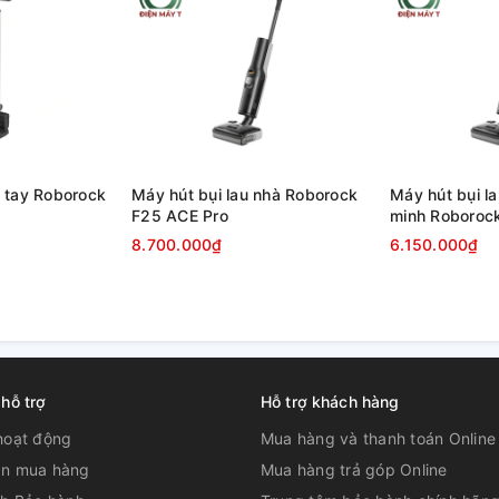
 tay Roborock
Máy hút bụi lau nhà Roborock
Máy hút bụi l
F25 ACE Pro
minh Roboroc
8.700.000₫
6.150.000₫
 hỗ trợ
Hỗ trợ khách hàng
trang bị đèn UV diệt khuẩn (tính năng cao
robot giúp tiêu diệt vi khuẩn dưới sàn nhà,
hoạt động
Mua hàng và thanh toán Online
ỏe gia đình.
n mua hàng
Mua hàng trả góp Online