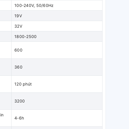
100-240V, 50/60Hz
19V
32V
1800-2500
600
360
120 phút
n
3200
in
4-6h