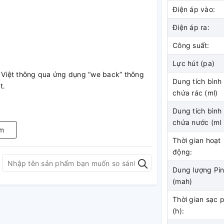
Điện áp vào:
Điện áp ra:
Công suất:
Lực hút (pa)
g Việt thông qua ứng dụng “we back” thông
Dung tích bình
t.
chứa rác (ml)
Dung tích bình
chứa nước (ml
m
Thời gian hoạt
3D cho phép quét khu vực làm việc trong
động:
hư lên kế hoạch dọn dẹp. Bản đồ nhà sẽ
 nhớ và khu vực không được phép hoạt động
Dung lượng Pi
(mah)
Thời gian sạc p
(h):