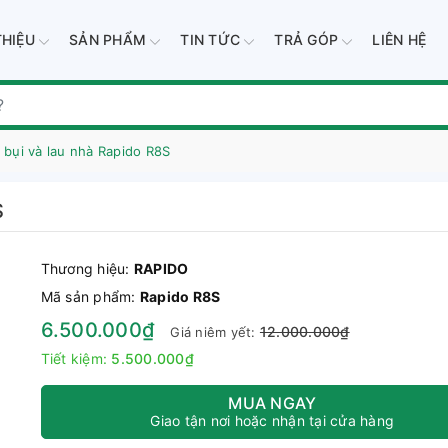
THIỆU
SẢN PHẨM
TIN TỨC
TRẢ GÓP
LIÊN HỆ
 bụi và lau nhà Rapido R8S
S
Thương hiệu:
RAPIDO
Mã sản phẩm:
Rapido R8S
6.500.000₫
12.000.000₫
Giá niêm yết:
Tiết kiệm:
5.500.000₫
MUA NGAY
Giao tận nơi hoặc nhận tại cửa hàng