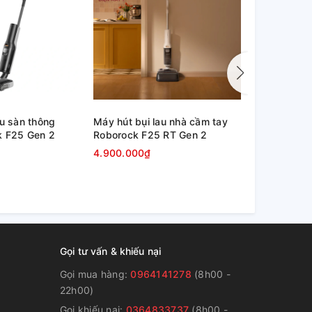
au sàn thông
Máy hút bụi lau nhà cầm tay
Robot hút b
k F25 Gen 2
Roborock F25 RT Gen 2
Roborock S
4.900.000₫
25.500.00
Gọi tư vấn & khiếu nại
Gọi mua hàng:
0964141278
(8h00 -
22h00)
Gọi khiếu nại:
0364833737
(8h00 -