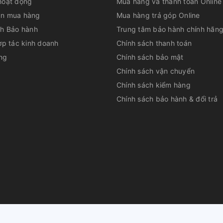
hoạt động
Mua hàng và thanh toán Online
hao tác
n mua hàng
Mua hàng trả góp Online
điều khiển giọng nói AI và remote từ xa,
ch Bảo hành
Trung tâm bảo hành chính hãn
ng. Người dùng có thể dễ dàng điều
ợp tác kinh doanh
Chính sách thanh toán
ong phòng, giúp trải nghiệm sử dụng trở nên
ng
Chính sách bảo mật
Chính sách vận chuyển
Chính sách kiểm hàng
Chính sách bảo hành & đổi trả
huộc về
CÔNG TY CỔ PHẦN DỊCH VỤ TƯ VẤN QUẢN LÝ LÊ PHAN
|
Cu