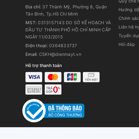
Quy chế 
Bảng điều khiển hiện đại, dễ t
Địa chỉ:
37 Thành Mỹ, Phường 8, Quận
Hướng dẫ
Tân Bình, Tp.Hồ Chí Minh
Hệ thống điều khiển của quạt kết hợp giữa cảm ứng, 
Chính sá
MST:
0313157143 DO SỞ KẾ HOẠCH VÀ
mang lại sự thuận tiện tối đa trong quá trình sử dụ
Liên hệ h
ĐẦU TƯ THÀNH PHỐ HỒ CHÍ MINH CẤP
chỉnh quạt có remote dù đang ở bất kỳ vị trí nào tr
Tuyển dụ
NGÀY 11/03/2015
linh hoạt và thoải mái hơn.
Hỏi đáp
Điện thoại:
0364833737
Email:
CSKH@dienmayt.vn
Hỗ trợ thanh toán
© Bản quyền t