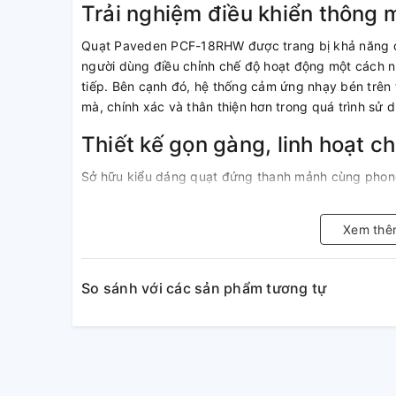
Trải nghiệm điều khiển thông mi
Quạt Paveden PCF-18RHW được trang bị khả năng đi
người dùng điều chỉnh chế độ hoạt động một cách 
tiếp. Bên cạnh đó, hệ thống cảm ứng nhạy bén trên 
mà, chính xác và thân thiện hơn trong quá trình sử
Thiết kế gọn gàng, linh hoạt c
Sở hữu kiểu dáng quạt đứng thanh mảnh cùng phong 
Paveden 3 cánh PCF-18RHW 40W dễ dàng bố trí tro
làm việc nhỏ,...
Xem thê
Quạt cho phép điều chỉnh chiều cao linh hoạt với n
đáp ứng đa dạng nhu cầu sử dụng ở từng vị trí. Khố
So sánh với các sản phẩm tương tự
dùng di chuyển và sắp xếp quạt thuận tiện mà khôn