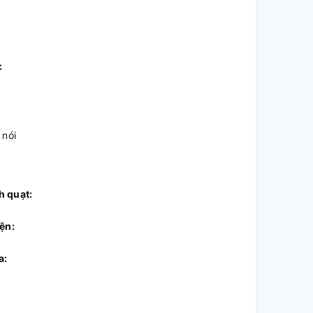
:
 nói
h quạt:
ện:
a: