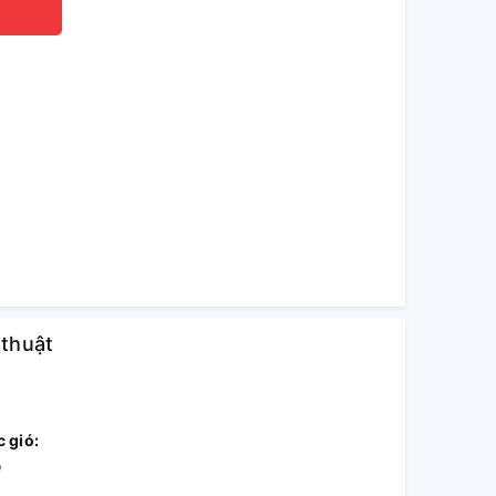
 thuật
 gió:
ó