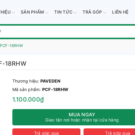
THIỆU
SẢN PHẨM
TIN TỨC
TRẢ GÓP
LIÊN HỆ
h PCF-18RHW
CF-18RHW
Thương hiệu:
PAVEDEN
Mã sản phẩm:
PCF-18RHW
1.100.000₫
MUA NGAY
Giao tận nơi hoặc nhận tại cửa hàng
Trả góp qua
Trả góp qua