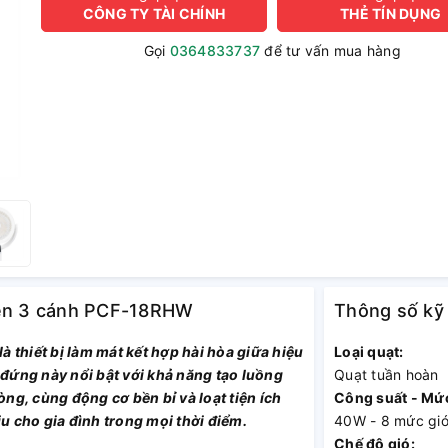
CÔNG TY TÀI CHÍNH
THẺ TÍN DỤNG
Gọi
0364833737
để tư vấn mua hàng
eden 3 cánh PCF-18RHW
Thông số kỹ
hiết bị làm mát kết hợp hài hòa giữa hiệu
Loại quạt:
t đứng này nổi bật với khả năng tạo luồng
Quạt tuần hoàn
ng, cùng động cơ bền bỉ và loạt tiện ích
Công suất - Mức
 cho gia đình trong mọi thời điểm.
40W - 8 mức gi
Chế độ gió: