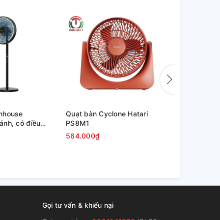
nhouse
Quạt bàn Cyclone Hatari
Quạt đảo tr
nh, có điều
PS8M1
564.000₫
1.451.000₫
Gọi tư vấn & khiếu nại