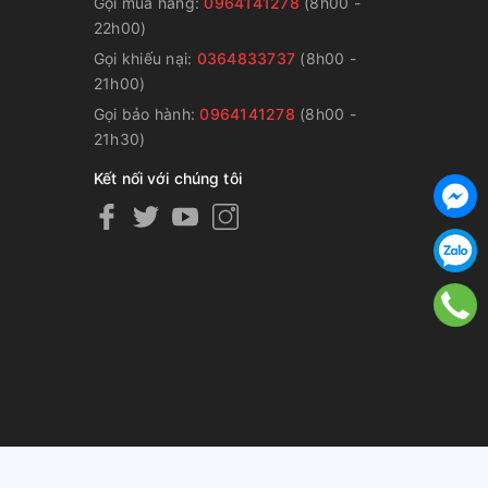
Gọi mua hàng:
0964141278
(8h00 -
22h00)
Gọi khiếu nại:
0364833737
(8h00 -
g
21h00)
Gọi bảo hành:
0964141278
(8h00 -
21h30)
Kết nối với chúng tôi
ng cấp bởi
Sapo