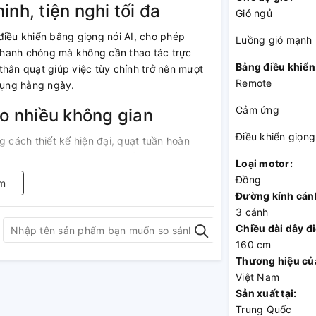
nh, tiện nghi tối đa
Gió ngủ
ều khiển bằng giọng nói AI, cho phép
Luồng gió mạnh
nhanh chóng mà không cần thao tác trực
Bảng điều khiển
thân quạt giúp việc tùy chỉnh trở nên mượt
Remote
 dụng hằng ngày.
Cảm ứng
ho nhiều không gian
Điều khiển giọng
cách thiết kế hiện đại, quạt tuần hoàn
ng phòng khách, phòng ngủ hay không gian
Loại motor:
Đồng
m
Đường kính cán
hiều mức khác nhau 65 - 90 - 117.8 cm giúp
3 cánh
i lượng nhẹ cùng kích thước gọn giúp người
Chiều dài dây đi
g tốn nhiều công sức.
160 cm
Thương hiệu củ
Việt Nam
Sản xuất tại:
Trung Quốc