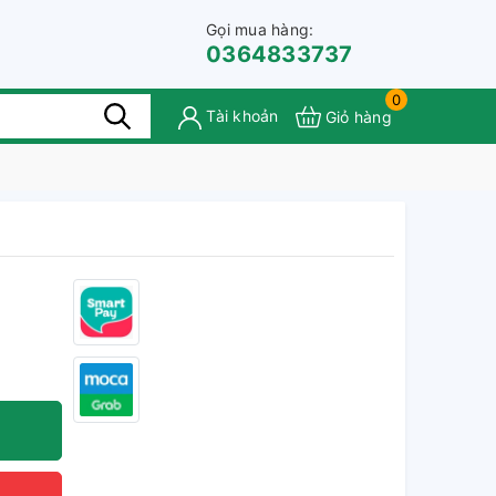
Gọi mua hàng:
0364833737
0
Tài khoản
Giỏ hàng