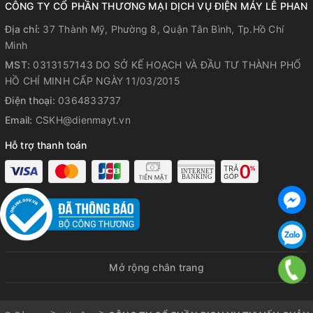
CÔNG TY CỔ PHẦN THƯƠNG MẠI DỊCH VỤ ĐIỆN MÁY LÊ PHAN
Địa chỉ:
37 Thành Mỹ, Phường 8, Quận Tân Bình, Tp.Hồ Chí
Minh
MST:
0313157143 DO SỞ KẾ HOẠCH VÀ ĐẦU TƯ THÀNH PHỐ
HỒ CHÍ MINH CẤP NGÀY 11/03/2015
Điện thoại:
0364833737
Email:
CSKH@dienmayt.vn
Hỗ trợ thanh toán
✅
Quạt treo tường cảm ứng cao
cấp có chế độ gió tự nhiên
Mở rộng chân trang
✔Quạt treo tường cảm ứng HT-W16R6 thiết kế cánh quạt to
bản với 2 chế độ gió gồm gió tự nhiên, gió quạt bình thường.