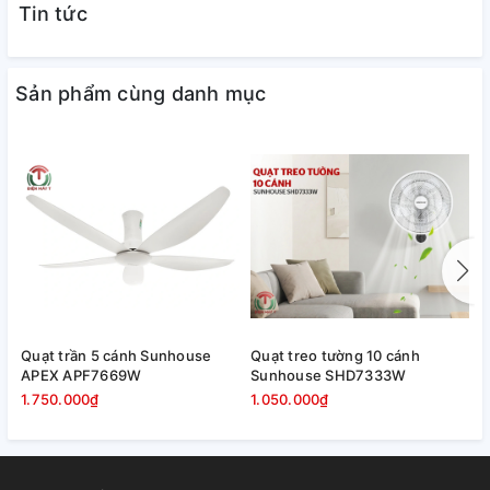
Tin tức
✅
Quạt treo tường cao cấp Hatari
Sản phẩm cùng danh mục
có thiết kế chắc chắn
✔Quạt treo tường Hatari được thiết kế màu trắng sang
trọng phù hơp với mọi không gian của ngôi nhà. Chân đế
được thiết kế chắc chắn, giúp bám vững vào tường, tránh
rung lắc khi sử dụng.
✔Bên cạnh đó, lồng quạt dày chắc chằn đươc đan 2 vòng
khít đều nhau và cánh quạt được đúc nguyên khối chắc
chắn từ nhựa dẻo không tạp chất không độc hại cho người
Quạt trần 5 cánh Sunhouse
Quạt treo tường 10 cánh
Q
sử dụng.
APEX APF7669W
Sunhouse SHD7333W
k
A
1.750.000₫
1.050.000₫
1