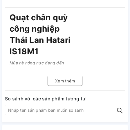
Quạt chân quỳ
công nghiệp
Thái Lan Hatari
IS18M1
Mùa hè nóng nực đang đến
gần, bạn đang tìm mua một
chiếc quạt điện có công suất
Xem thêm
lớn, độ bền cao, động cơ hoạt
động êm ái, không rung lắc
thì quạt chân quỳ công nghiệp
So sánh với các sản phẩm tương tự
Thái Lan Hatari IS18M1 chính là
sự lựa chọn đúng đắn nhất
dành cho bạn.