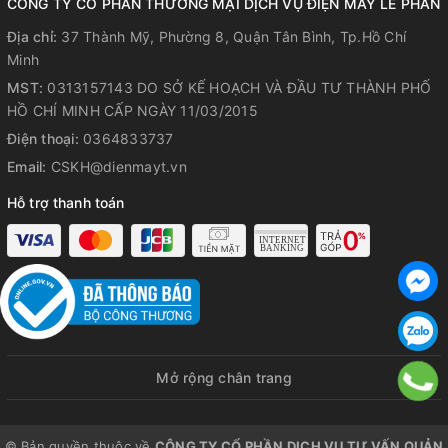
CÔNG TY CỔ PHẦN THƯƠNG MẠI DỊCH VỤ ĐIỆN MÁY LÊ PHAN
mẫu mã đa dạng, sử dụng lâu
bền và giá cả vô cùng hợp lý
Địa chỉ:
37 Thành Mỹ, Phường 8, Quận Tân Bình, Tp.Hồ Chí
trên nền công nghệ và quy trình
Minh
sản xuất hiện đại.
MST:
0313157143 DO SỞ KẾ HOẠCH VÀ ĐẦU TƯ THÀNH PHỐ
HỒ CHÍ MINH CẤP NGÀY 11/03/2015
Điện thoại:
0364833737
Email:
CSKH@dienmayt.vn
Hỗ trợ thanh toán
Thiết kế dạng chân quỳ chắc
chắn, dễ dàng di chuyển tới mọi
Mở rộng chân trang
vị trí
Động cơ bạc đạn, độ bền cao,
hoạt động êm ái
© Bản quyền thuộc về
CÔNG TY CỔ PHẦN DỊCH VỤ TƯ VẤN QUẢN