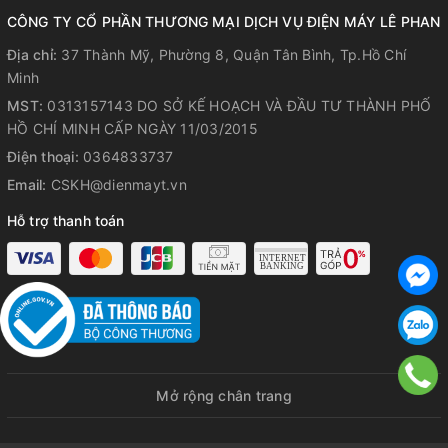
- Chế độ gió tự nhiên: Luồng gió thổi từ cánh quạt sẽ luân
CÔNG TY CỔ PHẦN THƯƠNG MẠI DỊCH VỤ ĐIỆN MÁY LÊ PHAN
phiên theo nhịp điệu, lúc mạnh lúc yếu, mang lại làn gió mát
Địa chỉ:
37 Thành Mỹ, Phường 8, Quận Tân Bình, Tp.Hồ Chí
một cách dễ chịu nhất cho không gian phòng.
Minh
MST:
0313157143 DO SỞ KẾ HOẠCH VÀ ĐẦU TƯ THÀNH PHỐ
HỒ CHÍ MINH CẤP NGÀY 11/03/2015
Điện thoại:
0364833737
Email:
CSKH@dienmayt.vn
Hỗ trợ thanh toán
Quạt có thêm remote điều khiển từ
Mở rộng chân trang
xa tiện lợi