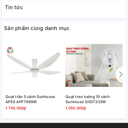
nút nhấn trên thân quạt đơn giản,
Tin tức
dễ dùng
Sản phẩm cùng danh mục
Quạt trần 5 cánh Sunhouse
Quạt treo tường 10 cánh
Q
APEX APF7669W
Sunhouse SHD7333W
k
2 chế độ gió tùy chọn
A
1.750.000₫
1.050.000₫
1
- Chế độ gió thường: Quạt sẽ thổi ra luồng gió với tốc độ đều
đặn không luân phiên theo nhịp điệu lúc mạnh, lúc yếu.