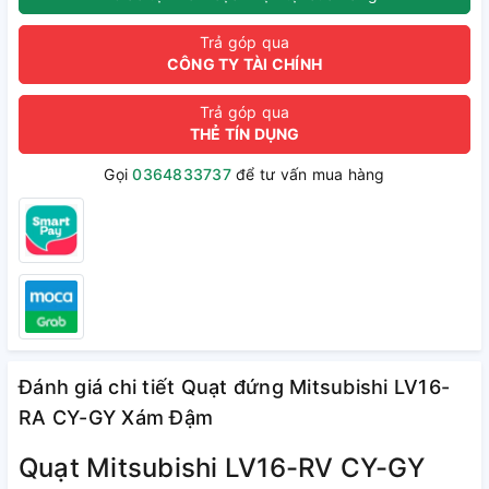
Trả góp qua
CÔNG TY TÀI CHÍNH
Trả góp qua
THẺ TÍN DỤNG
Gọi
0364833737
để tư vấn mua hàng
Đánh giá chi tiết Quạt đứng Mitsubishi LV16-
RA CY-GY Xám Đậm
Quạt Mitsubishi LV16-RV CY-GY