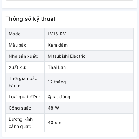
cánh quạt 40 cm
Thông số kỹ thuật
Cái quạt tạo lưu lượng gió mạnh mẽ, giúp làm mát hiệu quả
trên không gian rộng.
Model:
LV16-RV
Màu sắc:
Xám đậm
Nhà sản xuất:
Mitsubishi Electric
Xuất xứ:
Thái Lan
Thời gian bảo
12 tháng
hành:
Loại quạt điện:
Quạt đứng
Công suất:
48 W
Đường kính
40 cm
cánh quạt:
3 mức tốc độ gió điều khiển bằng