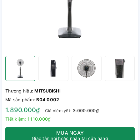
Thương hiệu:
MITSUBISHI
Mã sản phẩm:
B04.0002
1.890.000₫
3.000.000₫
Giá niêm yết:
Tiết kiệm:
1.110.000₫
MUA NGAY
Giao tận nơi hoặc nhận tại cửa hàng