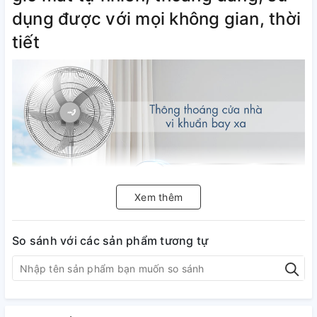
dụng được với mọi không gian, thời
tiết
Xem thêm
Quạt Asia thiết kế 5 cánh với màu
So sánh với các sản phẩm tương tự
sắc hiện đại, kiểu dáng đơn giản,
tạo nét sang trọng và thanh lịch