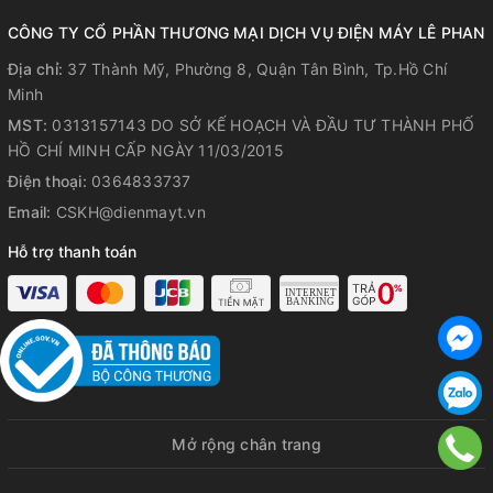
CÔNG TY CỔ PHẦN THƯƠNG MẠI DỊCH VỤ ĐIỆN MÁY LÊ PHAN
Địa chỉ:
37 Thành Mỹ, Phường 8, Quận Tân Bình, Tp.Hồ Chí
Minh
MST:
0313157143 DO SỞ KẾ HOẠCH VÀ ĐẦU TƯ THÀNH PHỐ
HỒ CHÍ MINH CẤP NGÀY 11/03/2015
Điện thoại:
0364833737
Email:
CSKH@dienmayt.vn
Hỗ trợ thanh toán
Lồng quạt chắc chắn đường kính
45 cm, nan quạt đan khít, đảm bảo
an toàn khi tiếp xúc ở khoảng cách
gần, thiết kế dễ tháo rời lồng
quạt vệ sinh
Mở rộng chân trang
Thay đổi chiều cao linh hoạt trong giới hạn 110.5 - 139.5 cm
giúp quạt tăng khả năng làm mát trên diện tích rộng.