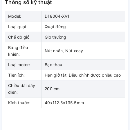
Thông số kỹ thuật
Model:
D18004-XV1
Loại quạt:
Quạt đứng
Chế độ gió
Gio thường
Bảng điều
Nút nhấn, Nút xoay
khiển:
Quạt thuộc dòng quạt điện cơ
Loại motor:
Bạc thau
có công suất hoạt động 55 W, quạt
Tiện ích:
Hẹn giờ tắt, Điều chỉnh được chiều cao
có đường kính 45 cm, sải cánh
Chiều dài dây
200 cm
điện:
rộng tạo lưu lượng gió mạnh làm
mát cực tốt cho diện tích phòng
Kích thước:
40x112.5x135.5mm
rộng