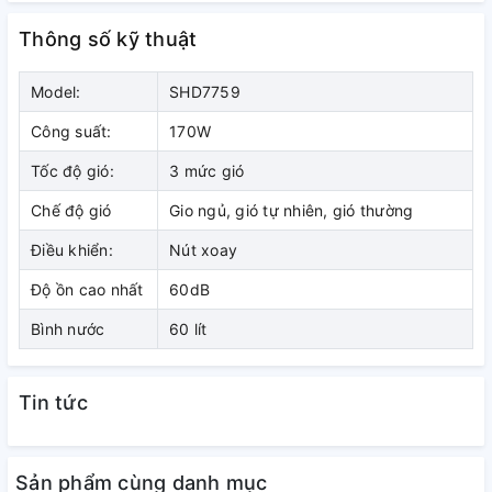
Thông số kỹ thuật
Model:
SHD7759
Công suất:
170W
Tốc độ gió:
3 mức gió
Chế độ gió
Gio ngủ, gió tự nhiên, gió thường
Điều khiển:
Nút xoay
quat-dieu-hoa-khong-khi-sunhouse-shd-7759-
Độ ồn cao nhất
60dB
ava
Bình nước
60 lít
Thông số kỹ thuật của Máy làm mát
không khí Sunhouse SHD7759
Tin tức
Tên sản phẩm: Máy làm mát không khí Sunhouse SHD7759
Model: Sunhouse SHD7759
Sản phẩm cùng danh mục
Công suất: 170W