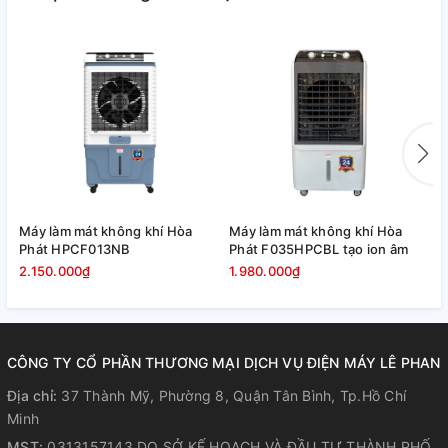
Điện áp: 220V/50Hz
Lưu lượng không khí: 5500m3/h
Dung tích bình nươcs: 60L
Diện tích làm mát: 40m2
Số tấm làm mát: 3
Điều khiển: Cơ
Lưới lọc bụi: Có
Kích thước: 595 x 390 x 1180mm
Thương hiệu: Sunhouse
Bảo hành: 12 tháng
Máy làm mát không khí Hòa
Máy làm mát không khí Hòa
M
Phát HPCF013NB
Phát F035HPCBL tạo ion âm
P
2.150.000₫
1.980.000₫
1
CÔNG TY CỔ PHẦN THƯƠNG MẠI DỊCH VỤ ĐIỆN MÁY LÊ PHAN
Địa chỉ:
37 Thành Mỹ, Phường 8, Quận Tân Bình, Tp.Hồ Chí
Minh
MST:
0313157143 DO SỞ KẾ HOẠCH VÀ ĐẦU TƯ THÀNH PHỐ