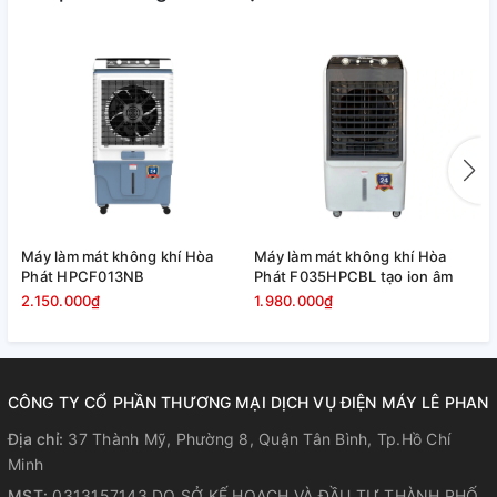
cửa hàng, quán cafe, nhà xưởng,...
Điều khiển dễ dàng, linh hoạt sử dụng
Sản phẩm được trang bị bảng điều dạng núm nút ấn và có
điều khiển từ xa, chú thích tiếng Việt rất dễ sử dụng. Chỉ một
vài thao tác đơn giản bạn đã chọn được chế độ hoạt động
phù hợp.
Máy làm mát không khí Hòa
Máy làm mát không khí Hòa
M
Phát HPCF013NB
Phát F035HPCBL tạo ion âm
P
2.150.000₫
1.980.000₫
1
CÔNG TY CỔ PHẦN THƯƠNG MẠI DỊCH VỤ ĐIỆN MÁY LÊ PHAN
Địa chỉ:
37 Thành Mỹ, Phường 8, Quận Tân Bình, Tp.Hồ Chí
Minh
MST:
0313157143 DO SỞ KẾ HOẠCH VÀ ĐẦU TƯ THÀNH PHỐ