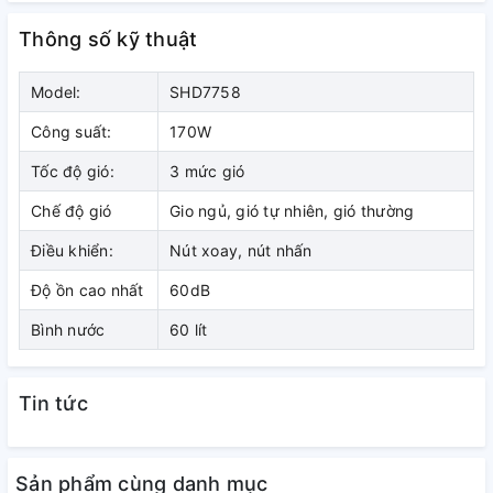
Thông số kỹ thuật
Model:
SHD7758
Công suất:
170W
Tốc độ gió:
3 mức gió
Chế độ gió
Gio ngủ, gió tự nhiên, gió thường
Điều khiển:
Nút xoay, nút nhấn
Độ ồn cao nhất
60dB
Bình nước
60 lít
THIẾT KẾ TRANG NHÃ, SỬ DỤNG LINH HOẠT
Thiết kế trang nhã, bền đẹp
Tin tức
Máy làm mát không khí
SUNHOUSE SHD7758
có động cơ
làm bằng đồng nguyên chất siêu bền, hoạt động ổn
định
.
Thân máy làm bằng nhựa cao cấp bền đẹp, màu sắc
Sản phẩm cùng danh mục
trang nhã và sử dụng tốt ở không gian lên đến 55m2 như