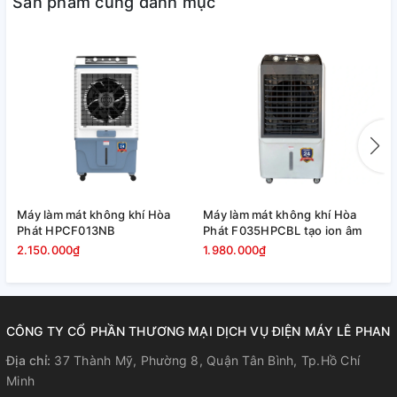
Sản phẩm cùng danh mục
phù hợp.
Máy làm mát không khí Hòa
Máy làm mát không khí Hòa
M
Phát HPCF013NB
Phát F035HPCBL tạo ion âm
P
2.150.000₫
1.980.000₫
1
Máy làm mát không khí SUNHOUSE SHD7750 có 4 bánh xe
lớn nên rất dễ di chuyển giữa các không gian khác nhau.
CÔNG TY CỔ PHẦN THƯƠNG MẠI DỊCH VỤ ĐIỆN MÁY LÊ PHAN
Bình chứa nước tiện dụng
Địa chỉ:
37 Thành Mỹ, Phường 8, Quận Tân Bình, Tp.Hồ Chí
Sản phẩm có bình chứa nước với dung tích 40L, bổ sung
Minh
nước nhanh chóng qua cửa tiếp nước phía sau lưng. Phía