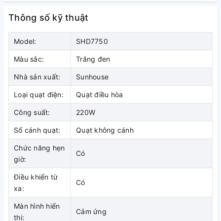
Thông số kỹ thuật
Model:
SHD7750
Màu sắc:
Trắng đen
Nhà sản xuất:
Sunhouse
Loại quạt điện:
Quạt điều hòa
Công suất:
220W
Số cánh quạt:
Quạt không cánh
THIẾT KẾ SANG TRỌNG - TIỆN SỬ DỤNG
Chức năng hẹn
Có
giờ:
Thiết kế hiện đại, trang nhã
Máy làm mát không khí SUNHOUSE SHD7750
có động cơ
Điều khiển từ
Có
làm bằng đồng nguyên chất siêu bền, hoạt động ổn định.
xa:
Thân máy làm bằng nhựa ABS bền đẹp, bề mặt sáng bóng,
Màn hình hiển
hạn chế bám bụi, dễ dàng vệ sinh. Sản phẩm có kiểu dáng
Cảm ứng
thị:
lịch sự, màu đen trắng nổi bật, kích thước nhỏ gọn, tiết kiệm