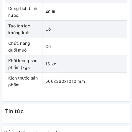
diện tích, phù hợp với nhiều không gian khác nhau.
Dung tích bình
40 lít
nước:
Tạo Ion lọc
Có
không khí:
Chức năng
Có
đuổi muỗi:
Khối lượng sản
16 kg
phẩm (kg):
Kích thước sản
500x360x1010 mm
phẩm:
Điều khiển dễ dàng, linh hoạt sử dụng
Tin tức
SHD7750 được trang bị bảng điều khiển dạng kết hợp nút
ấn và núm xoay, ngôn ngữ tiếng Việt dễ sử dụng. Chỉ một
vài thao tác đơn giản bạn đã chọn được chế độ hoạt động