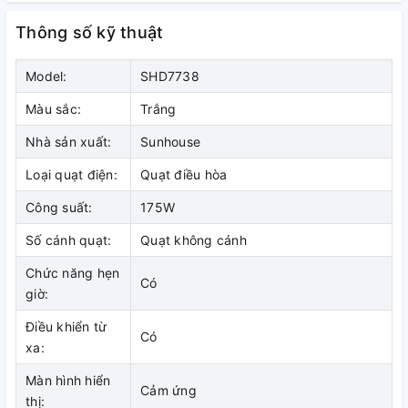
sử dụng cho nhiều vị trí.
Thông số kỹ thuật
Cánh quạt đảo chiều tự động trái - phải, bằng tay lên -
xuống giúp tăng diện tích làm mát.
Model:
SHD7738
Màu sắc:
Trắng
Nhà sản xuất:
Sunhouse
Loại quạt điện:
Quạt điều hòa
Công suất:
175W
Số cánh quạt:
Quạt không cánh
Chức năng hẹn
Có
giờ:
Điều khiển từ
Có
xa:
Chế độ đảo gió 4 chiều tăng diện
Màn hình hiển
Cảm ứng
tích làm mát
thị: