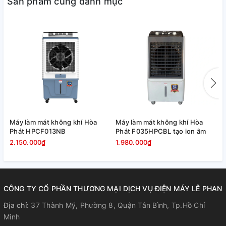
Sản phẩm cùng danh mục
Máy làm mát không khí Hòa
Máy làm mát không khí Hòa
M
Phát HPCF013NB
Phát F035HPCBL tạo ion âm
P
2.150.000₫
1.980.000₫
1
Quạt điều hòa với dung tích bình
chứa nước 20 lít cho thời gian sử
CÔNG TY CỔ PHẦN THƯƠNG MẠI DỊCH VỤ ĐIỆN MÁY LÊ PHAN
dụng dài
Địa chỉ:
37 Thành Mỹ, Phường 8, Quận Tân Bình, Tp.Hồ Chí
Có thang đo hiển thị mực nước trong bình, thiết kế dễ dàng
Minh
châm nước. Quạt tự ngắt bơm khi bình cạn nước sử dụng