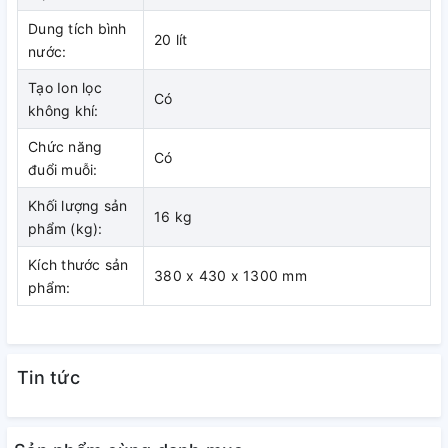
Đảo gió tự động trái – phải và điều chỉnh bằng tay lên –
Dung tích bình
20 lít
xuống cho góc làm mát rộng hơn, xa hơn.
nước:
Tạo Ion lọc
Có
không khí:
Chức năng
Có
đuổi muỗi:
Khối lượng sản
16 kg
phẩm (kg):
Kích thước sản
380 x 430 x 1300 mm
phẩm:
Quạt có chức năng lọc không khí
Tin tức
bằng ion âm, cho bầu không khí
sạch thoáng, trong lành, thư giãn