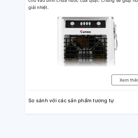
cho vào bình chứa nước của quạt. Chúng sẽ giúp hơi
giải nhiệt.
Xem thê
So sánh với các sản phẩm tương tự
Quạt điều hòa Rapido với côn