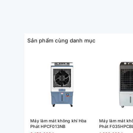
hiệu quả làm mát tốt trên diện
Thích hợp sử dụng cho không gian sống tại gia đìn
Sản phẩm cùng danh mục
Máy làm mát không khí Hòa
Máy làm mát khô
Phát HPCF013NB
Phát F035HPCBL