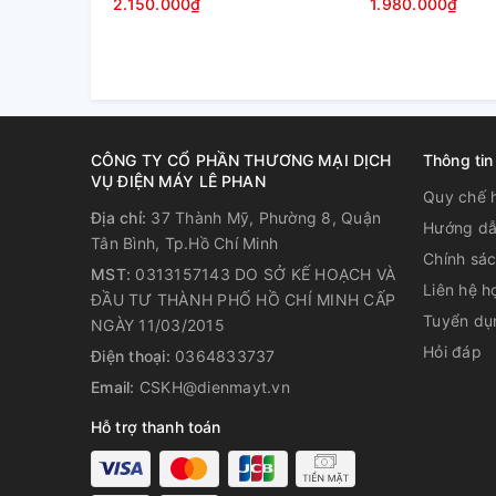
2.150.000₫
1.980.000₫
Quạt sử dụng động cơ SD Plus s
điện, độ ồn vận hành 57dB - 
thanh tại phòng làm việc, sảnh
sự thoải mái, dễ chịu khi sử d
CÔNG TY CỔ PHẦN THƯƠNG MẠI DỊCH
Thông tin
VỤ ĐIỆN MÁY LÊ PHAN
Quy chế 
Địa chỉ:
37 Thành Mỹ, Phường 8, Quận
Hướng dẫ
Tân Bình, Tp.Hồ Chí Minh
Chính sá
MST:
0313157143 DO SỞ KẾ HOẠCH VÀ
Liên hệ h
ĐẦU TƯ THÀNH PHỐ HỒ CHÍ MINH CẤP
Tuyển dụ
NGÀY 11/03/2015
Hỏi đáp
Điện thoại:
0364833737
Email:
CSKH@dienmayt.vn
Hỗ trợ thanh toán