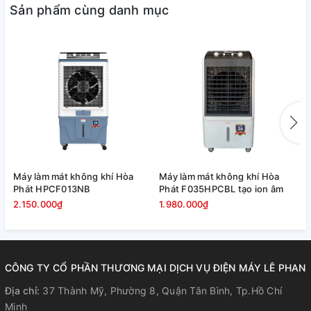
Sản phẩm cùng danh mục
Bên dưới đáy bình chứa nước có van xả nước cho bạn xả
nước ra khỏi bình nhanh chóng, tiết kiệm thời gian. Thang đo
hiển thị mực nước trên vỏ ngoài ở vị trí bình chứa nước dễ
quan sát và châm nước.
Máy làm mát không khí Hòa
Máy làm mát không khí Hòa
M
Phát HPCF013NB
Phát F035HPCBL tạo ion âm
P
2.150.000₫
1.980.000₫
1
Quạt điều hòa trang bị bảng điều
CÔNG TY CỔ PHẦN THƯƠNG MẠI DỊCH VỤ ĐIỆN MÁY LÊ PHAN
khiển cảm ứng hiện đại, màn hình
Địa chỉ:
37 Thành Mỹ, Phường 8, Quận Tân Bình, Tp.Hồ Chí
hiển thị sắc nét, dễ thao tác, tùy
Minh