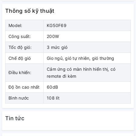
m
. Bên dưới thân quạt thiết kế 4 bánh xe nhỏ cho việc di
chuyển, bảo quản quạt linh hoạt mà không cần khiêng vác
Thông số kỹ thuật
nặng nề.
Model:
KG50F69
Công suất:
200W
Tốc độ gió:
3 mức gió
Chế độ gió
Gio ngủ, gió tự nhiên, gió thường
Cảm ứng có màn hình hiển thị, có
Điều khiển:
remote đi kèm
Độ ồn cao nhất
60dB
Bình nước
108 lít
Dung tích bình chứa nước 108 lít,
cho thời gian sử dụng liên tục 27 -
Tin tức
36 tiếng, cửa đổ nước rộng, châm
nước tiện lợi