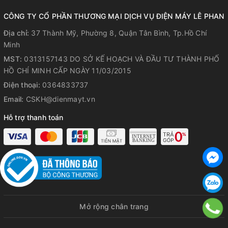
CÔNG TY CỔ PHẦN THƯƠNG MẠI DỊCH VỤ ĐIỆN MÁY LÊ PHAN
Địa chỉ:
37 Thành Mỹ, Phường 8, Quận Tân Bình, Tp.Hồ Chí
Minh
MST:
0313157143 DO SỞ KẾ HOẠCH VÀ ĐẦU TƯ THÀNH PHỐ
HỒ CHÍ MINH CẤP NGÀY 11/03/2015
Điện thoại:
0364833737
Email:
CSKH@dienmayt.vn
Hỗ trợ thanh toán
Mở rộng chân trang
Lồng và thân quạt
Hatari IQ25M1
được làm
bằng sắt, phủ lớp sơn chống gỉ, chống bám