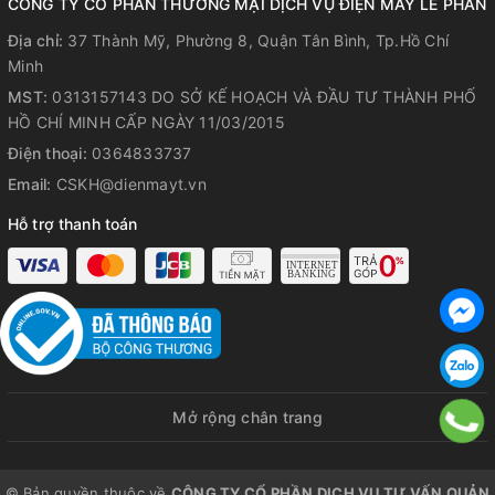
CÔNG TY CỔ PHẦN THƯƠNG MẠI DỊCH VỤ ĐIỆN MÁY LÊ PHAN
hệ thống quản lý chất lượng:
Địa chỉ:
ISO 9001
37 Thành Mỹ, Phường 8, Quận Tân Bình, Tp.Hồ Chí
Minh
MST:
0313157143 DO SỞ KẾ HOẠCH VÀ ĐẦU TƯ THÀNH PHỐ
HỒ CHÍ MINH CẤP NGÀY 11/03/2015
Điện thoại:
0364833737
Email:
CSKH@dienmayt.vn
Hỗ trợ thanh toán
3 Chế độ gió
Diện tích tản gió lớn với chức
năng xoay 180 độ
Mở rộng chân trang
Tùy chỉnh chiều cao linh hoạt
từ 105- 118, 5 cm
Độ bền cao với động cơ bạc
© Bản quyền thuộc về
CÔNG TY CỔ PHẦN DỊCH VỤ TƯ VẤN QUẢN