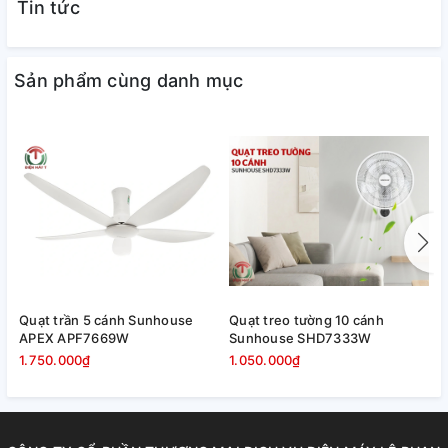
Tin tức
Sản phẩm cùng danh mục
Tại sao quạt chân quỳ Hatari
IS22M1 được người tiêu dùng
ưa thích đến vây?
Ưu điểm nổi bật
Được sản xuất bằng vật liệu
Quạt trần 5 cánh Sunhouse
Quạt treo tường 10 cánh
Q
chất lượng cao cho sức mạnh
APEX APF7669W
Sunhouse SHD7333W
k
và độ bền
A
1.750.000₫
1.050.000₫
1
Chất lượng cao, quy trình sản
xuất tuân theo các tiêu chuẩn