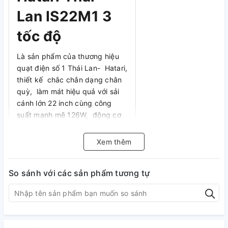
Lan IS22M1 3
tốc độ
Là sản phẩm của thương hiệu
quạt điện số 1 Thái Lan- Hatari,
thiết kế chắc chắn dạng chân
quỳ, làm mát hiệu quả với sải
cánh lớn 22 inch cùng công
suất mạnh mẽ 126W, động cơ
bạc đạn hoạt động êm ái, bền
bỉ, hạn chế gây ra tiếng
Xem thêm
ồn, quạt chân quỳ Hatari Thái
Lan IS22M1 xứng đáng là sự
So sánh với các sản phẩm tương tự
lựa chọn đáng tin cậy cho
người tiêu dùng Việt.