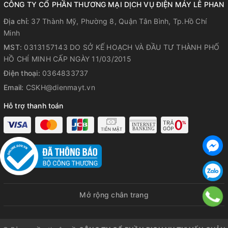
CÔNG TY CỔ PHẦN THƯƠNG MẠI DỊCH VỤ ĐIỆN MÁY LÊ PHAN
Địa chỉ:
37 Thành Mỹ, Phường 8, Quận Tân Bình, Tp.Hồ Chí
Minh
MST:
0313157143 DO SỞ KẾ HOẠCH VÀ ĐẦU TƯ THÀNH PHỐ
Không chỉ thế,
nồi gang RK24-RD
được thiết kế sử dụng
HỒ CHÍ MINH CẤP NGÀY 11/03/2015
phù hợp với tất cả các loại bếp nấu như bếp gas, bếp từ,
Điện thoại:
0364833737
bếp hồng ngoại hay thậm chí là bếp than, giúp cho công
Email:
CSKH@dienmayt.vn
việc nội trợ của chị em trở nên nhẹ nhàng và nhanh chóng
hơn.
Hỗ trợ thanh toán
Mở rộng chân trang