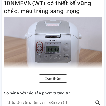
10NMFVN(WT) có thiết kế vững
chắc, màu trắng sang trọng
Xem thêm
Dung tích 1 lít thích hợp dùng trong
So sánh với các sản phẩm tương tự
gia đình có từ 2 – 4 thành viên