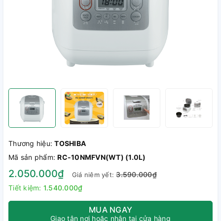
Thương hiệu:
TOSHIBA
Mã sản phẩm:
RC-10NMFVN(WT) (1.0L)
2.050.000₫
3.590.000₫
Giá niêm yết:
Tiết kiệm:
1.540.000₫
MUA NGAY
Giao tận nơi hoặc nhận tại cửa hàng