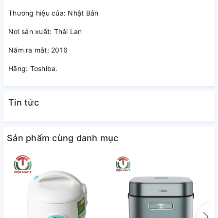
Thương hiệu của: Nhật Bản
Nơi sản xuất: Thái Lan
Năm ra mắt: 2016
Nhiều chức năng nấu tự động
Hãng: Toshiba.
Như nấu cơm trắng, lên men, làm bánh, nấu nhanh, hấp, súp,
luộc trứng… và chế độ hẹn giờ nấu, giữ ấm lên đến 30 tiếng
tiện dụng, giúp bạn nấu ăn đa dạng, làm phong phú bữa
Tin tức
cơm gia đình mỗi ngày.
Lòng nồi 3 lớp dày 4 mm bằng hợp
Sản phẩm cùng danh mục
kim nhôm tráng men chống
dính bền bỉ
An toàn cho sức khỏe, dễ làm sạch. Đáy nồi thiết kế tròn
bầu, truyền nhiệt đều, nấu cơm chín ngon, tơi xốp hơn.