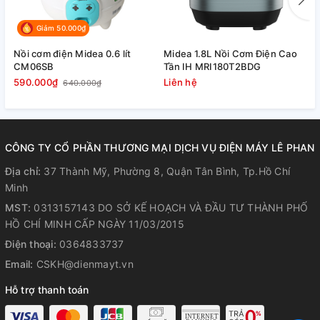
Giảm 50.000₫
Nồi cơm điện Midea 0.6 lít
Midea 1.8L Nồi Cơm Điện Cao
N
CM06SB
Tần IH MRI180T2BDG
P
590.000₫
Liên hệ
1
640.000₫
CÔNG TY CỔ PHẦN THƯƠNG MẠI DỊCH VỤ ĐIỆN MÁY LÊ PHAN
Địa chỉ:
37 Thành Mỹ, Phường 8, Quận Tân Bình, Tp.Hồ Chí
Minh
Nấu cơm với công nghệ 3D giúp
MST:
0313157143 DO SỞ KẾ HOẠCH VÀ ĐẦU TƯ THÀNH PHỐ
cơm chín nhanh, tiết kiệm điện
HỒ CHÍ MINH CẤP NGÀY 11/03/2015
năng tốt và gia tăng chất lượng
Điện thoại:
0364833737
cơm
Email:
CSKH@dienmayt.vn
Hỗ trợ thanh toán