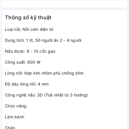
Thông số kỹ thuật
Loại nồi: Nồi cơm điện tử
Dung tích: 1 lít, Số người ăn 2 - 4 người
Nấu được: 8 - 10 cốc gạo
Công suất: 600 W
Lòng nồi: Hợp kim nhôm phủ chống dính
Bảng điều khiển điện tử, màn hình
Độ dày lòng nồi: 4 mm
hiển thị LCD rõ ràng, tiện theo dõi,
dễ thao tác
Công nghệ nấu: 3D (Toả nhiệt từ 3 hướng)
Chức năng:
Làm bánh
Cháo