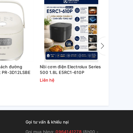
tách đường
Nồi cơm điện Electrolux Series
Nồi cơm điệ
ít PR-3D12LSBE
500 1.8L E5RC1-610P
E5RC1-600
Liên hệ
Liên hệ
Gọi tư vấn & khiếu nại
Gọi mua hàng:
0964141278
(8h00 -