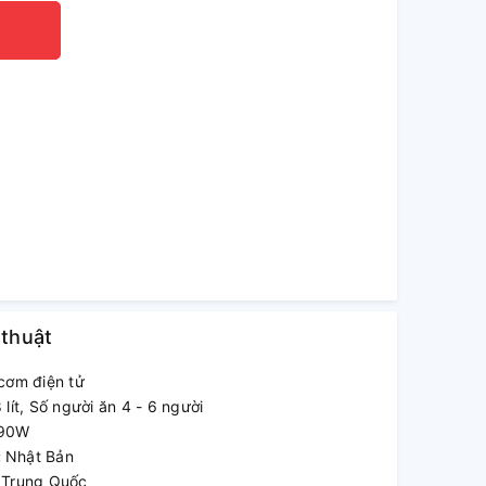
 thuật
cơm điện tử
8 lít, Số người ăn 4 - 6 người
90W
:
Nhật Bản
:
Trung Quốc