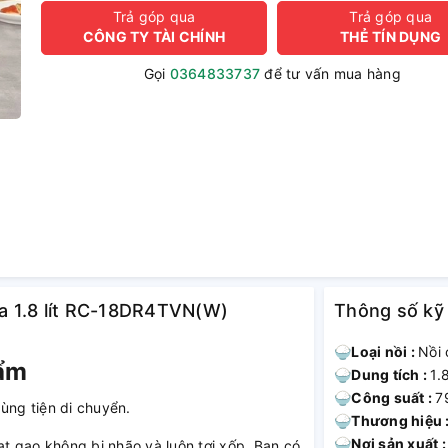
Trả góp qua
Trả góp qua
CÔNG TY TÀI CHÍNH
THẺ TÍN DỤNG
Gọi
0364833737
để tư vấn mua hàng
ba 1.8 lít RC-18DR4TVN(W)
Thông số kỹ
🍚
Loại nồi :
Nồi 
hẩm
🍚
Dung tích :
1.
🍚
Công suất :
7
ùng tiện di chuyển.
🍚
Thương hiệu 
🍚
Nơi sản xuất 
t gạo không bị nhão và luôn tơi xốp. Bạn có