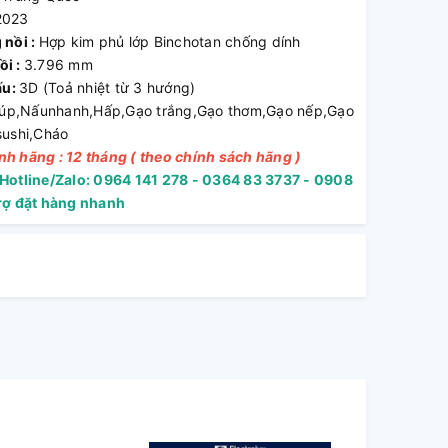
2023
 nồi :
Hợp kim phủ lớp Binchotan chống dính
ồi :
3.796 mm
ấu:
3D (Toả nhiệt từ 3 hướng)
úp,Nấunhanh,Hấp,Gạo trắng,Gạo thơm,Gạo nếp,Gạo
sushi,Cháo
h hãng : 12 tháng ( theo chính sách hãng )
 Hotline/Zalo: 0964 141 278 - 0364 83 3737 - 0908
rợ đặt hàng nhanh