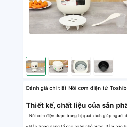
Đánh giá chi tiết Nồi cơm điện tử Toshi
Thiết kế, chất liệu của sản p
- Nồi cơm điện được trang bị quai xách giúp người d
- Nắp trong dạng tổ ong ngăn nhỏ nước, đảm bảo hạ