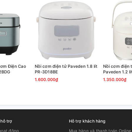
ông thức độc quyền
ớn 850W làm nóng đều giúp cơm chín đều,
o đều được chăm sóc tỉ mỉ qua các giai đoạn
ữ ấm tự động. Điều này kích thích Enzyme
Cơm Điện Cao
Nồi cơm điện tử Paveden 1.8 lít
Nồi cơm điện 
m mềm dẻo thơm ngon.
T2BDG
PR-3D18BE
Paveden 1.2 l
1.600.000₫
1.350.000₫
 hỗ trợ
Hỗ trợ khách hàng
hoạt động
Mua hàng và thanh toán Online