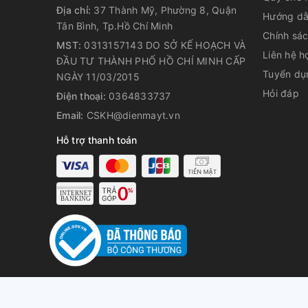
Địa chỉ:
37 Thành Mỹ, Phường 8, Quận
Hướng dẫ
Tân Bình, Tp.Hồ Chí Minh
Chính sá
MST:
0313157143 DO SỞ KẾ HOẠCH VÀ
Liên hệ h
ĐẦU TƯ THÀNH PHỐ HỒ CHÍ MINH CẤP
Tuyển dụ
NGÀY 11/03/2015
Hỏi đáp
Điện thoại:
0364833737
Email:
CSKH@dienmayt.vn
Loại nồi - Dung tích
Hỗ trợ thanh toán
- Nồi cơm điện tử có nhiều chương trình nấu được c
nhiều món ăn khác nhau.
- Nồi có dung tích 1.8 lít, phù hợp cho gia đình có từ
© Bản quyền t