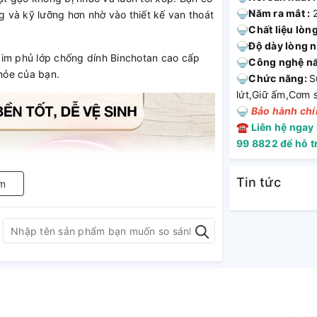
🍚
Năm ra mắt :
 và kỹ lưỡng hơn nhờ vào thiết kế van thoát
🍚
Chất liệu lòng
🍚
Độ dày lòng n
kim phủ lớp chống dính Binchotan cao cấp
🍚
Công nghệ n
hỏe của bạn.
🍚
Chức năng:
S
lứt,Giữ ấm,Cơm 
🍚
Bảo hành chín
☎
Liên hệ ngay
99 8822 để hỗ t
Tin tức
m