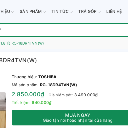
THIỆU
SẢN PHẨM
TIN TỨC
TRẢ GÓP
LIÊN HỆ
 1.8 lít RC-18DR4TVN(W)
C-18DR4TVN(W)
Thương hiệu:
TOSHIBA
Mã sản phẩm:
RC-18DR4TVN(W)
2.850.000₫
3.490.000₫
Giá niêm yết:
Tiết kiệm:
640.000₫
MUA NGAY
Giao tận nơi hoặc nhận tại cửa hàng