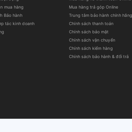
n mua hàng
Mua hàng trả góp Online
ch Bảo hành
Trung tâm bảo hành chính hãn
ợp tác kinh doanh
Chính sách thanh toán
ng
Chính sách bảo mật
Chính sách vận chuyển
Chính sách kiểm hàng
Chính sách bảo hành & đổi trả
ài đặt sẵn, cho phép bạn chế biến được
 4 - 6 thành viên.
huộc về
CÔNG TY CỔ PHẦN DỊCH VỤ TƯ VẤN QUẢN LÝ LÊ PHAN
|
Cu