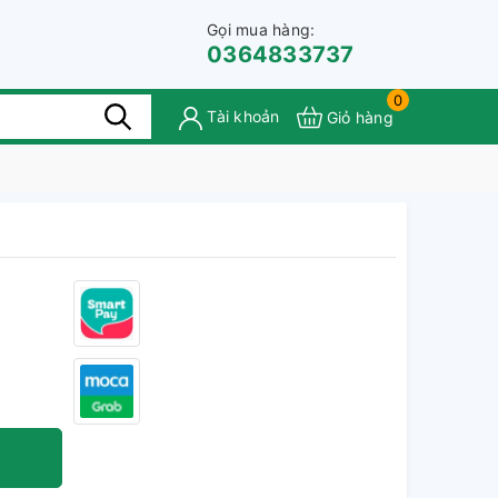
Gọi mua hàng:
0364833737
0
Tài khoản
Giỏ hàng