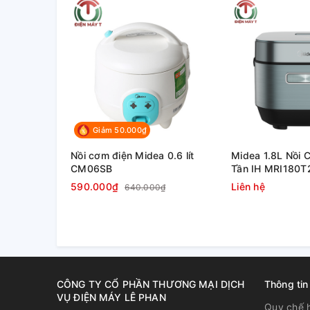
Công nghệ nấu, công suất - C
- Công nghệ gia nhiệt 3D kết hợp cùng công suất l
mềm dẻo, ngọt thơm tự nhiên.
- Bí kíp độc quyền "Ủ gạo" của Toshiba: mỗi hạt gạ
Giảm 50.000₫
gồm hâm nóng, ngâm, gia nhiệt, đun sôi, ninh và gi
Nồi cơm điện Midea 0.6 lít
Midea 1.8L Nồi 
trong gạo bung tỏa hương thơm, mang đến hạt cơ
CM06SB
Tần IH MRI180
590.000₫
Liên hệ
640.000₫
CÔNG TY CỔ PHẦN THƯƠNG MẠI DỊCH
Thông tin
VỤ ĐIỆN MÁY LÊ PHAN
Quy chế 