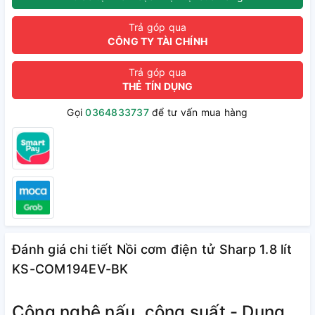
Trả góp qua
CÔNG TY TÀI CHÍNH
Trả góp qua
THẺ TÍN DỤNG
Gọi
0364833737
để tư vấn mua hàng
Đánh giá chi tiết Nồi cơm điện tử Sharp 1.8 lít
KS-COM194EV-BK
Công nghệ nấu, công suất - Dung