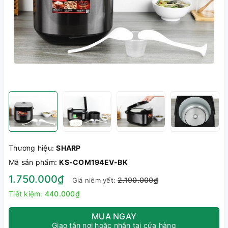
Thương hiệu:
SHARP
Mã sản phẩm:
KS-COM194EV-BK
1.750.000₫
2.190.000₫
Giá niêm yết:
Tiết kiệm:
440.000₫
MUA NGAY
Giao tận nơi hoặc nhận tại cửa hàng