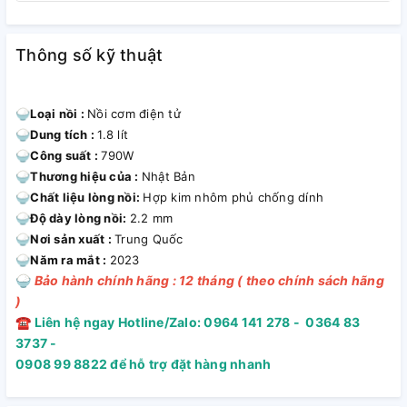
Bảng điều khiển - Chương trình cài
Thông số kỹ thuật
đặt sẵn
- Bảng điều khiển nút nhấn có màn hình hiển thị hỗ trợ tiếng
🍚
Loại nồi :
Nồi cơm điện tử
Việt giúp bạn quan sát chức năng, thời gian nấu thêm rõ
🍚
Dung tích :
1.8 lít
ràng, tiện lợi.
🍚
Công suất :
790W
🍚
Thương hiệu của :
Nhật Bản
-
Đa dạng chương trình cài đặt sẵn giúp bạn nấu nhiều món
🍚
Chất liệu lòng nồi:
Hợp kim nhôm phủ chống dính
ngon: cháo, cơm niêu, giữ ấm, hấp, làm bánh, ngũ cốc, nấu
🍚
Độ dày lòng nồi:
2.2 mm
nhanh, nấu thông thường và súp.
🍚
Nơi sản xuất :
Trung Quốc
Xem thêm: Cách làm bánh bông lan bằng nồi cơm điện đơn
🍚
Năm ra mắt :
2023
giản tại nhà
🍚
Bảo hành chính hãng : 12 tháng ( theo chính sách hãng
)
☎
Liên hệ ngay Hotline/Zalo: 0964 141 278 - 0364 83
3737 -
0908 99 8822 để hỗ trợ đặt hàng nhanh