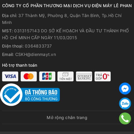
CÔNG TY CỔ PHẦN THƯƠNG MẠI DỊCH VỤ ĐIỆN MÁY LÊ PHAN
Địa chỉ:
37 Thành Mỹ, Phường 8, Quận Tân Bình, Tp.Hồ Chí
Minh
MST:
0313157143 DO SỞ KẾ HOẠCH VÀ ĐẦU TƯ THÀNH PHỐ
HỒ CHÍ MINH CẤP NGÀY 11/03/2015
Tiện ích - Phụ kiện
Điện thoại:
0364833737
Email:
CSKH@dienmayt.vn
- Giữ ấm cơm đến 24 giờ, hỗ trợ bạn điều chỉnh thời gian nấu
nướng linh hoạt hơn.
Lưu ý: Hãng khuyến cáo thời gian giữ
Hỗ trợ thanh toán
ấm tốt nhất là 12 giờ (tùy thuộc vào loại gạo, khí hậu,...).
- Hẹn giờ nấu đến 15 giờ.
- Phụ kiện đi kèm nồi cơm điện: cốc đong, muỗng cơm,
muỗng canh và xửng hấp.
Mở rộng chân trang