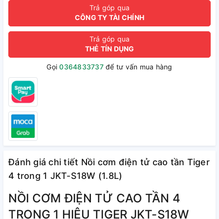
Trả góp qua
CÔNG TY TÀI CHÍNH
Trả góp qua
THẺ TÍN DỤNG
Gọi
0364833737
để tư vấn mua hàng
Đánh giá chi tiết Nồi cơm điện tử cao tần Tiger
4 trong 1 JKT-S18W (1.8L)
NỒI CƠM ĐIỆN TỬ CAO TẦN 4
TRONG 1 HIỆU TIGER JKT-S18W