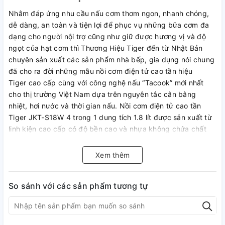
Nhằm đáp ứng nhu cầu nấu cơm thơm ngon, nhanh chóng,
dễ dàng, an toàn và tiện lợi để phục vụ những bữa cơm đa
dạng cho người nội trợ cũng như giữ được hương vị và độ
ngọt của hạt cơm thì Thương Hiệu Tiger đến từ Nhật Bản
chuyên sản xuất các sản phẩm nhà bếp, gia dụng nói chung
đã cho ra đời những mẫu nồi cơm điện tử cao tần hiệu
Tiger cao cấp cùng với công nghệ nấu “Tacook” mới nhất
cho thị trường Việt Nam dựa trên nguyên tắc cân bằng
nhiệt, hơi nước và thời gian nấu. Nồi cơm điện tử cao tần
Tiger JKT-S18W 4 trong 1 dung tích 1.8 lít được sản xuất từ
linh kiện cao cấp có độ bền cao và nhựa không chứa chất
độc hại, thiết kế nhỏ gọn, nhiều màu sắc trẻ trung, sang
trọng, hiện đại và an toàn luôn luôn có mặt trong mọi không
Xem thêm
gian nhà bếp.
So sánh với các sản phẩm tương tự