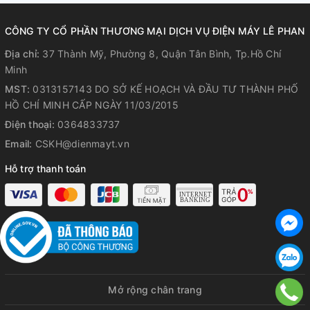
ráo và không bị đọng nước.
CÔNG TY CỔ PHẦN THƯƠNG MẠI DỊCH VỤ ĐIỆN MÁY LÊ PHAN
Địa chỉ:
37 Thành Mỹ, Phường 8, Quận Tân Bình, Tp.Hồ Chí
Minh
MST:
0313157143 DO SỞ KẾ HOẠCH VÀ ĐẦU TƯ THÀNH PHỐ
HỒ CHÍ MINH CẤP NGÀY 11/03/2015
Điện thoại:
0364833737
Email:
CSKH@dienmayt.vn
Hỗ trợ thanh toán
Mở rộng chân trang