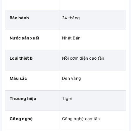
gạo, muỗng xới cơm (chịu nhiệt lên đến 120ºC), muỗng múc
cháo/soup (chịu nhiệt lên đến 120ºC), khay nấu đồng thời,
sách hướng dẫn các thực đơn nấu ăn kèm theo sản phẩm
Bảo hành
24 tháng
tiện lợi cho bữa cơm gia đình.
2 chế độ hẹn giờ nấu sáng – chiều
Nước sản xuất
Nhật Bản
Nồi cơm điện tử cao tần Tiger JKT-S18W 4 trong 1 được tích
hợp 2 chế độ hẹn giờ hoàn thành nấu (Sáng-Chiều) 24 giờ
giúp bạn thuận tiện và tiết kiệm được nhiều thời gian cho
Loại thiết bị
Nồi cơm điện cao tần
công việc nội trợ. Lưu ý : chế độ hẹn giờ chỉ thực hiện được
ở chức năng nấu : nấu gạo trắng, nấu cơm cực ngon, nấu
tiết kiệm điện, nấu gạo hạt dài, nấu cháo, nấu gạo lức, nấu
Màu sắc
Đen vàng
gạo lức nảy mầm, nấu gạo không vo.
Thương hiệu
Tiger
Công nghệ
Công nghệ cao tần