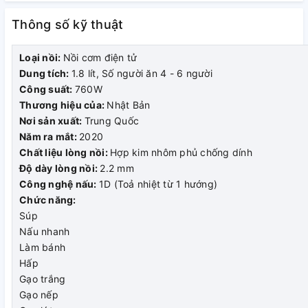
Thông số kỹ thuật
Loại nồi:
Nồi cơm điện tử
Dung tích:
1.8 lít, Số người ăn 4 - 6 người
Công suất:
760W
Thương hiệu của:
Nhật Bản
Nơi sản xuất:
Trung Quốc
Năm ra mắt:
2020
Chế độ hẹn giờ
Chất liệu lòng nồi:
Hợp kim nhôm phủ chống dính
Độ dày lòng nồi:
2.2 mm
Chế độ hẹn giờ nấu tự động thông minh trên nồi cơm điện tử
Công nghệ nấu:
1D (Toả nhiệt từ 1 hướng)
Toshiba giúp bạn rảnh rang hơn, tiết kiệm rất nhiều công
Chức năng:
sức trong việc nấu ăn.
Súp
Nấu nhanh
Làm bánh
Hấp
Gạo trắng
Gạo nếp