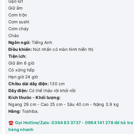
Gạo lứt
Giữ ấm
Cơm trộn
Cơm sushi
Cơm cháy
Cháo
Bảng điều khiển tiện lợi
Ngôn ngữ:
Tiếng Anh
Điều khiển:
Nút nhấn có màn hình hiển thị
Bảng điều khiển của nồi cơm điện tử được kết hợp giữa nút
Tiện ích:
bấm với màn hình LCD hiển thị rõ ràng trực quan dễ dàng
Giữ ấm 6 giờ
thao tác, đặc biệt có chữ nổi cho người khiếm thị.
Có xửng hấp
Hẹn giờ 24 giờ
Chiều dài dây điện:
130 cm
Dây điện:
Có thể tháo rời khỏi nồi
Kích thước - Khối lượng:
Ngang 29 cm - Cao 25 cm - Sâu 40 cm - Nặng 3.9 kg
Hãng:
Toshiba.
☎
Gọi Hotline/Zalo: 0364 83 3737 - 0964 141 278 để hỗ trợ
hàng nhanh