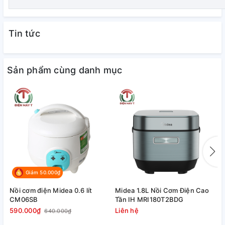
Chế độ nấu đa dạng
Tin tức
Nồi cơm điện có nhiều tính năng khác như: nấu súp, hầm
thịt, nấu cháo... trợ giúp cho việc nấu ăn hàng ngày của
người nội trợ được dễ dàng, tiện lợi với thực đơn phong phú
Sản phẩm cùng danh mục
hơn.
Giảm 50.000₫
Nồi cơm điện Midea 0.6 lít
Midea 1.8L Nồi Cơm Điện Cao
N
CM06SB
Tần IH MRI180T2BDG
P
590.000₫
Liên hệ
1
640.000₫