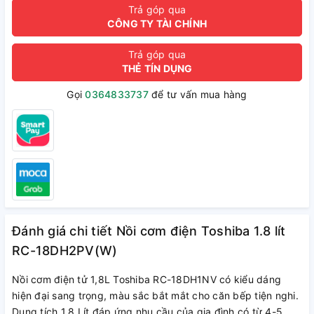
Trả góp qua
CÔNG TY TÀI CHÍNH
Trả góp qua
THẺ TÍN DỤNG
Gọi
0364833737
để tư vấn mua hàng
Đánh giá chi tiết Nồi cơm điện Toshiba 1.8 lít
RC-18DH2PV(W)
Nồi cơm điện tử 1,8L Toshiba RC-18DH1NV có kiểu dáng
hiện đại sang trọng, màu sắc bắt mắt cho căn bếp tiện nghi.
Dung tích 1.8 Lít đáp ứng nhu cầu của gia đình có từ 4-5