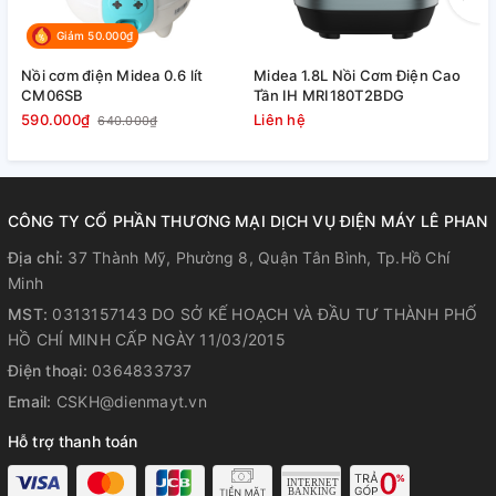
Giảm 50.000₫
Nồi cơm điện Midea 0.6 lít
Midea 1.8L Nồi Cơm Điện Cao
N
CM06SB
Tần IH MRI180T2BDG
P
590.000₫
Liên hệ
1
640.000₫
CÔNG TY CỔ PHẦN THƯƠNG MẠI DỊCH VỤ ĐIỆN MÁY LÊ PHAN
Địa chỉ:
37 Thành Mỹ, Phường 8, Quận Tân Bình, Tp.Hồ Chí
Minh
MST:
0313157143 DO SỞ KẾ HOẠCH VÀ ĐẦU TƯ THÀNH PHỐ
HỒ CHÍ MINH CẤP NGÀY 11/03/2015
Điện thoại:
0364833737
Email:
CSKH@dienmayt.vn
Hỗ trợ thanh toán