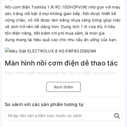
Nồi cơm điện Toshiba 1 lít RC-10DH2PV(W) nhỏ gọn với màu
sắc trắng nổi bật ở mọi không gian bếp. Nồi được thiết kế
vững chắc, vỏ nồi được làm bằng nhựa sáng bóng giúp việc
vệ sinh trở nên dễ dàng hơn. Dung tích 1 lít vừa đủ, ít tiêu
tốn điện năng, tiết kiệm chi phí mua sắm, là món gia
dụng mang lại hiệu quả cao cho nhu cầu ăn uống của bạn.
Màn hình nồi cơm điện dễ thao tác
Bảng điều khiển điện tử hiện đại với nút nhấn và màn hình
hiển thị rõ ràng dễ sử dụng. Bên cạnh đó, nắp thoát hơi lớn
dễ dàng tháo lắp và vệ sinh.
Xem thêm
So sánh với các sản phẩm tương tự
Lòng nồi chống dính Bichotan bền
bỉ