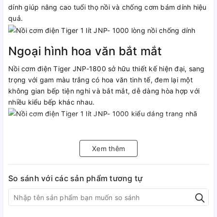
dính giúp nâng cao tuổi thọ nồi và chống cơm bám dính hiệu
quả.
Ngoại hình hoa văn bắt mắt
Nồi cơm điện Tiger JNP-1800 sở hữu thiết kế hiện đại, sang
trọng với gam màu trắng có hoa văn tinh tế, đem lại một
không gian bếp tiện nghi và bắt mắt, dễ dàng hòa hợp với
nhiều kiểu bếp khác nhau.
Chức năng giữ ấm
Xem thêm
Cơm sau khi nấu xong sẽ tự động chuyển sang chế độ giữ
ấm giúp bữa cơm của gia đình bạn luôn thơm ngon, đầy đủ
chất dinh dưỡng.
So sánh với các sản phẩm tương tự