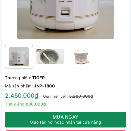
Thương hiệu:
TIGER
Mã sản phẩm:
JNP-1800
2.450.000₫
3.280.000₫
Giá niêm yết:
Tiết kiệm:
830.000₫
MUA NGAY
Giao tận nơi hoặc nhận tại cửa hàng