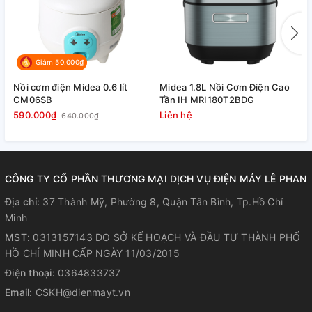
Giảm 50.000₫
Nồi cơm điện Midea 0.6 lít
Midea 1.8L Nồi Cơm Điện Cao
N
CM06SB
Tần IH MRI180T2BDG
P
590.000₫
Liên hệ
1
640.000₫
CÔNG TY CỔ PHẦN THƯƠNG MẠI DỊCH VỤ ĐIỆN MÁY LÊ PHAN
Địa chỉ:
37 Thành Mỹ, Phường 8, Quận Tân Bình, Tp.Hồ Chí
Minh
MST:
0313157143 DO SỞ KẾ HOẠCH VÀ ĐẦU TƯ THÀNH PHỐ
HỒ CHÍ MINH CẤP NGÀY 11/03/2015
Điện thoại:
0364833737
Email:
CSKH@dienmayt.vn