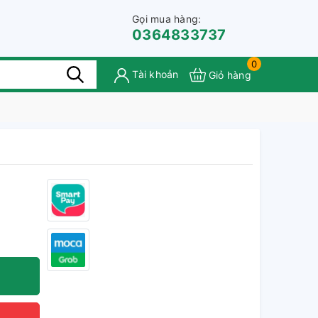
Gọi mua hàng:
0364833737
0
Tài khoản
Giỏ hàng