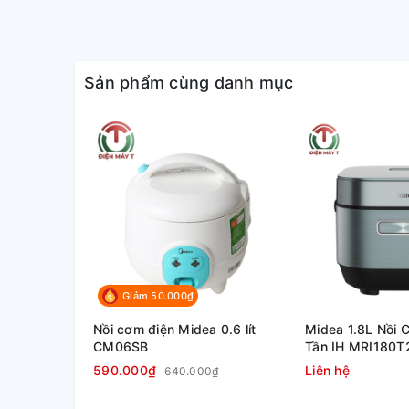
Dung tích 1 lít, thích hợp với 
4 người
Sản phẩm cùng danh mục
Giảm 50.000₫
Nồi cơm điện Midea 0.6 lít
Midea 1.8L Nồi 
CM06SB
Tần IH MRI180
590.000₫
Liên hệ
640.000₫