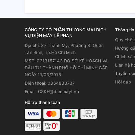
Điều chỉnh, theo dõi chế độ nấ
bấm, 2 đèn báo
CÔNG TY CỔ PHẦN THƯƠNG MẠI DỊCH
Thông tin
VỤ ĐIỆN MÁY LÊ PHAN
Quy chế 
Địa chỉ:
37 Thành Mỹ, Phường 8, Quận
Hướng dẫ
Tân Bình, Tp.Hồ Chí Minh
Chính sá
MST:
0313157143 DO SỞ KẾ HOẠCH VÀ
Liên hệ h
ĐẦU TƯ THÀNH PHỐ HỒ CHÍ MINH CẤP
Tuyển dụ
NGÀY 11/03/2015
Hỏi đáp
Điện thoại:
0364833737
Email:
CSKH@dienmayt.vn
Hỗ trợ thanh toán