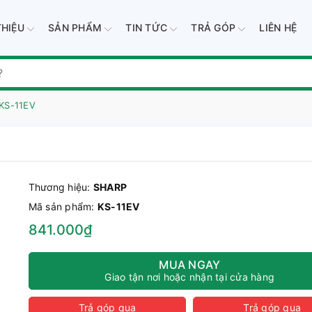
THIỆU
SẢN PHẨM
TIN TỨC
TRẢ GÓP
LIÊN HỆ
 KS-11EV
Thương hiệu:
SHARP
Mã sản phẩm:
KS-11EV
841.000₫
MUA NGAY
Giao tận nơi hoặc nhận tại cửa hàng
Trả góp qua
Trả góp qua