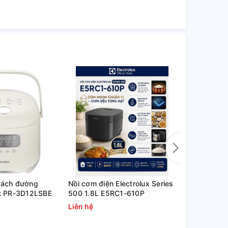
tách đường
Nồi cơm điện Electrolux Series
Nồi cơm điệ
ít PR-3D12LSBE
500 1.8L E5RC1-610P
E5RC1-600
Liên hệ
Liên hệ