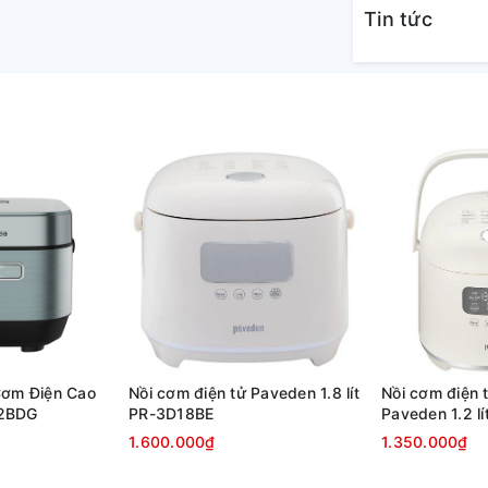
Tin tức
những gia đình có từ 2 đến
Cơm Điện Cao
Nồi cơm điện tử Paveden 1.8 lít
Nồi cơm điện 
T2BDG
PR-3D18BE
Paveden 1.2 l
1.600.000₫
1.350.000₫