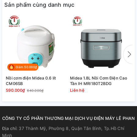
Sản phẩm cùng danh mục
Giảm 50.000₫
Nồi cơm điện Midea 0.6 lít
Midea 1.8L Nồi Cơm Điện Cao
N
CM06SB
Tần IH MRI180T2BDG
P
590.000₫
Liên hệ
1
640.000₫
CÔNG TY CỔ PHẦN THƯƠNG MẠI DỊCH VỤ ĐIỆN MÁY LÊ PHAN
Địa chỉ:
37 Thành Mỹ, Phường 8, Quận Tân Bình, Tp.Hồ Chí
Minh