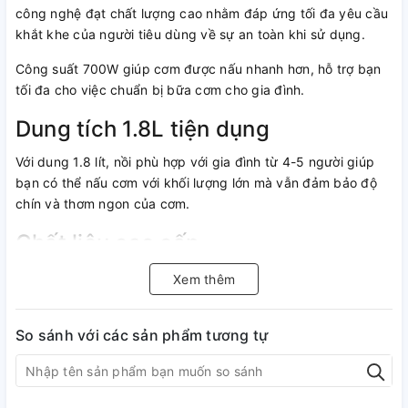
công nghệ đạt chất lượng cao nhằm đáp ứng tối đa yêu cầu
khắt khe của người tiêu dùng về sự an toàn khi sử dụng.
Công suất 700W giúp cơm được nấu nhanh hơn, hỗ trợ bạn
tối đa cho việc chuẩn bị bữa cơm cho gia đình.
Dung tích 1.8L tiện dụng
Với dung 1.8 lít, nồi phù hợp với gia đình từ 4-5 người giúp
bạn có thể nấu cơm với khối lượng lớn mà vẫn đảm bảo độ
chín và thơm ngon của cơm.
Chất liệu cao cấp
Lòng nồi với chất liệu cao cấp có khả năng hấp thu nhiệt
Xem thêm
nhanh, tỏa nhiệt đều đồng thời được phủ lớp men chống
dính hạn chế cơm bám dính giúp việc vệ sinh sau khi nấu
So sánh với các sản phẩm tương tự
nhẹ nhàng hơn.
Thân nồi với chất liệu inox chịu lực, chịu nhiệt tốt mang đến
sự bền bỉ cho sản phẩm.