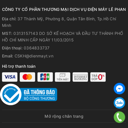
CÔNG TY CỔ PHẦN THƯƠNG MẠI DỊCH VỤ ĐIỆN MÁY LÊ PHAN
Địa chỉ:
37 Thành Mỹ, Phường 8, Quận Tân Bình, Tp.Hồ Chí
Minh
MST:
0313157143 DO SỞ KẾ HOẠCH VÀ ĐẦU TƯ THÀNH PHỐ
HỒ CHÍ MINH CẤP NGÀY 11/03/2015
Điện thoại:
0364833737
Email:
CSKH@dienmayt.vn
Hỗ trợ thanh toán
+ Nồi chiên không dầu Rapido RAF-6.5M2 sử dụng cảm biến
nhiệt độ và thời gian, điều khiển cơ với hai nút xoay điều
chỉnh nhiệt độ và thời gian. Bạn có thể điều chỉnh nhiệt độ và
thời gian nướng bằng các núm vặn xoáy. Nồi sẽ cảm biến
nhiệt độ, thời gian đã được cài đặt và tự động ngắt giúp đồ
ăn chín đều, giòn, ngon, không bị cháy khét.
Mở rộng chân trang
+ Công nghệ inverter tiên tiến của Rapido giúp tiết kiệm điện
tới 50%