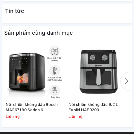
Tin tức
Sản phẩm cùng danh mục
Nồi chiên không dầu Bosch
Nồi chiên không dầu 9.2 L
N
MAF671B0 Series 6
Funiki HAF9203
H
Liên hệ
Liên hệ
L