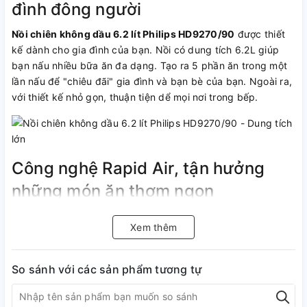
đình đông người
Nồi chiên không dầu 6.2 lít Philips HD9270/90
được thiết
kế dành cho gia đình của bạn. Nồi có dung tích 6.2L giúp
bạn nấu nhiều bữa ăn đa dạng. Tạo ra 5 phần ăn trong một
lần nấu để "chiêu đãi" gia đình và bạn bè của bạn. Ngoài ra,
với thiết kế nhỏ gọn, thuận tiện dể mọi nơi trong bếp.
Công nghệ Rapid Air, tận hưởng
những món ăn thơm ngon
Nồi chiên không dầu 6.2 lít Philips HD9270/90 sử dụng công
Xem thêm
nghệ Rapid Air với thiết kế “hình sao” độc đáo, xoáy không
khí nóng hỗ trợ bạn quay, nướng bánh và nướng những món
ăn ưa thích thơm ngon, giòn bên ngoài và mềm bên trong
So sánh với các sản phẩm tương tự
nhưng vẫn cực kỳ an toàn cho sức khỏe, hạn chế lượng dầu
vào cơ thể . Thiết kế nồi được tối ưu hóa sao cho các thức