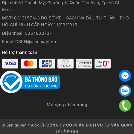
Địa chỉ:
37 Thành Mỹ, Phường 8, Quận Tân Bình, Tp.Hồ Chí
Chức năng giữ ấm
Minh
Nồi chiên không dầu được trang bị chức năng giữ ấm. Khi
MST:
0313157143 DO SỞ KẾ HOẠCH VÀ ĐẦU TƯ THÀNH PHỐ
bạn nhấn nút chế độ Giữ ấm, nồi chiên sẽ giữ cho thức ăn
HỒ CHÍ MINH CẤP NGÀY 11/03/2015
của bạn luôn ấm và ở nhiệt độ lý tưởng trong tối đa 30 phút.
Điện thoại:
0364833737
Email:
CSKH@dienmayt.vn
Hỗ trợ thanh toán
Vệ sinh và bảo quản vệ sinh nồi
chiên không dầu đúng cách
Mở rộng chân trang
© Bản quyền thuộc về
CÔNG TY CỔ PHẦN DỊCH VỤ TƯ VẤN QUẢN
LÝ LÊ PHAN