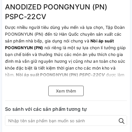
ANODIZED POONGNYUN (PN)
PSPC-22CV
Được nhiều người tiêu dùng yêu mến và lựa chọn, Tập Đoàn
POONGNYUN (PN) đến từ Hàn Quốc chuyên sản xuất các
sản phẩm nhà bếp, gia dụng nói chung và
Nồi áp suất
POONGNYUN (PN)
nói riêng là một sự lựa chọn lí tưởng giúp
bạn chế biến và thưởng thức các món ăn yêu thích cho gia
đình mà vẫn giữ nguyên hương vị cũng như an toàn cho sức
khỏe đặc biệt là tiết kiệm thời gian cho các món kho và
hầm.
Nồi áp suất POONGNYUN (PN)
PSPC-22CV
được làm
bằng chất liệu nhôm chống dính tinh khiết nguyên khối cao
cấp với công nghệ tráng men hiện đại nhất “
Hard Anodized
”
Xem thêm
không tróc men, không ăn mòn, độ bền cao với thiết kế sang
trọng, an toàn và nhiều màu sắc trẻ trung luôn luôn có mặt
trong mọi không gian nhà bếp.
So sánh với các sản phẩm tương tự
ĐẶC ĐIỂM NỔI BẬT
Thiết kế theo phong cách Châu Âu hài hòa với cảm giác