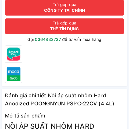
Trả góp qua
CÔNG TY TÀI CHÍNH
Trả góp qua
THẺ TÍN DỤNG
Gọi
0364833737
để tư vấn mua hàng
Đánh giá chi tiết Nồi áp suất nhôm Hard
Anodized POONGNYUN PSPC-22CV (4.4L)
Mô tả sản phẩm
NỒI ÁP SUẤT NHÔM HARD