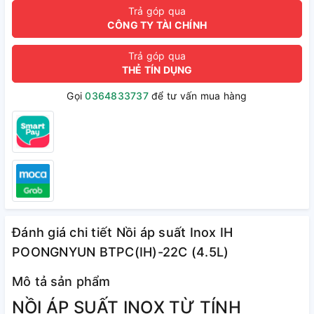
Trả góp qua
CÔNG TY TÀI CHÍNH
Trả góp qua
THẺ TÍN DỤNG
Gọi
0364833737
để tư vấn mua hàng
Đánh giá chi tiết Nồi áp suất Inox IH
POONGNYUN BTPC(IH)-22C (4.5L)
Mô tả sản phẩm
NỒI ÁP SUẤT INOX TỪ TÍNH