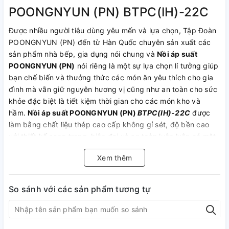
POONGNYUN (PN) BTPC(IH)-22C
Được nhiều người tiêu dùng yêu mến và lựa chọn, Tập Đoàn
POONGNYUN (PN) đến từ Hàn Quốc chuyên sản xuất các
sản phẩm nhà bếp, gia dụng nói chung và
Nồi áp suất
POONGNYUN (PN)
nói riêng là một sự lựa chọn lí tưởng giúp
bạn chế biến và thưởng thức các món ăn yêu thích cho gia
đình mà vẫn giữ nguyên hương vị cũng như an toàn cho sức
khỏe đặc biệt là tiết kiệm thời gian cho các món kho và
hầm.
Nồi áp suất POONGNYUN (PN)
BTPC(IH)-22C
được
làm bằng chất liệu thép cao cấp không gỉ sét, độ bền cao
với thiết kế sang trọng, hiện đại và an toàn luôn luôn có mặt
trong mọi không gian nhà bếp.
Xem thêm
ĐẶC ĐIỂM NỔI BẬT
Thiết kế theo phong cách Châu Âu hài hòa với cảm giác
So sánh với các sản phẩm tương tự
sang trọng, hiện đại và tinh tế với độ bền cao theo thời gian
sử dụng.
Sản phẩm không chứa chất gây ung thư “
PFOA
”.